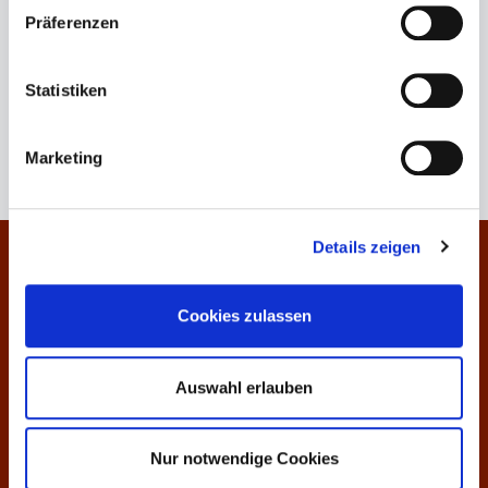
53024 Montalcino SI
Präferenzen
Italien
Statistiken
Keine Produkte gefunden.
Marketing
Details zeigen
Kontakt
Cookies zulassen
Informationen
Über uns
Auswahl erlauben
Preisliste
Nur notwendige Cookies
Weinankauf