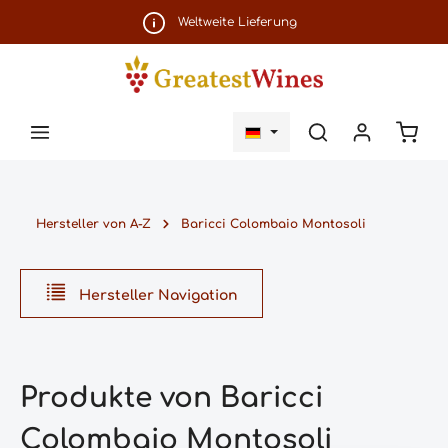
Zum Hauptinhalt springen
Weltweite Lieferung
Ware
Hersteller von A-Z
Baricci Colombaio Montosoli
Hersteller Navigation
Produkte von Baricci
Colombaio Montosoli