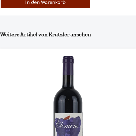
In den Warenkorb
Produktgalerie überspringen
Weitere Artikel von Krutzler ansehen