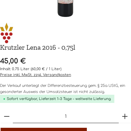
Krutzler Lena 2016 - 0,75l
Regulärer Preis:
45,00 €
Inhalt:
0.75 Liter
(60,00 € / 1 Liter)
Preise inkl. MwSt. zzgl. Versandkosten
Der Verkauf unterliegt der Differenzbesteuerung gem. § 25a UStG, ein
gesonderter Ausweis der Umsatzsteuer ist nicht zulässig.
Sofort verfügbar, Lieferzeit 1-3 Tage - weltweite Lieferung
Produkt Anzahl: Gib den gewünschten Wert ein o