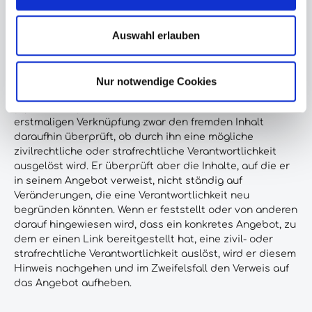
bereitgehaltenen Inhalte zu unterscheiden. Durch den
Querverweis hält der Verkäufer insofern “fremde Inhalte”
Auswahl erlauben
zur Nutzung bereit, die in dieser Weise gekennzeichnet
sind:
Nur notwendige Cookies
Bei “Links” handelt es sich stets um “lebende”
(dynamische) Verweisungen. Der Verkäufer hat bei der
erstmaligen Verknüpfung zwar den fremden Inhalt
daraufhin überprüft, ob durch ihn eine mögliche
zivilrechtliche oder strafrechtliche Verantwortlichkeit
ausgelöst wird. Er überprüft aber die Inhalte, auf die er
in seinem Angebot verweist, nicht ständig auf
Veränderungen, die eine Verantwortlichkeit neu
begründen könnten. Wenn er feststellt oder von anderen
darauf hingewiesen wird, dass ein konkretes Angebot, zu
dem er einen Link bereitgestellt hat, eine zivil- oder
strafrechtliche Verantwortlichkeit auslöst, wird er diesem
Hinweis nachgehen und im Zweifelsfall den Verweis auf
das Angebot aufheben.