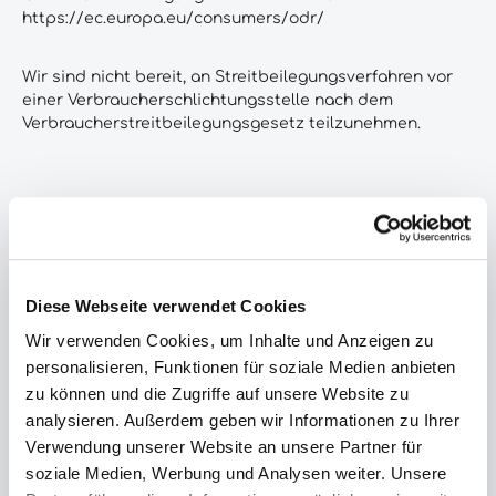
https://ec.europa.eu/consumers/odr/
Wir sind nicht bereit, an Streitbeilegungsverfahren vor
einer Verbraucherschlichtungsstelle nach dem
Verbraucherstreitbeilegungsgesetz teilzunehmen.
Haftungsausschluss - Disclaimer:
Bitte beachten Sie die wichtigen rechtlichen Hinweise zu
den Inhalten und zur Verfügbarkeit dieser Webseiten,
Diese Webseite verwendet Cookies
zum Urheberrecht und zu externen Links.
Wir verwenden Cookies, um Inhalte und Anzeigen zu
personalisieren, Funktionen für soziale Medien anbieten
Inhalte dieser Website
zu können und die Zugriffe auf unsere Website zu
analysieren. Außerdem geben wir Informationen zu Ihrer
Die Inhalte dieser Website werden mit größtmöglicher
Verwendung unserer Website an unsere Partner für
Sorgfalt erstellt. Der Verkäufer übernimmt jedoch keine
soziale Medien, Werbung und Analysen weiter. Unsere
Gewähr für die Richtigkeit, Vollständigkeit und Aktualität