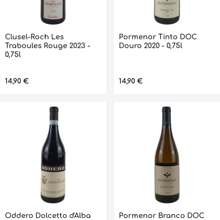
Clusel-Roch Les
Pormenor Tinto DOC
Traboules Rouge 2023 -
Douro 2020 - 0,75l
0,75l
Regulärer Preis:
14,90 €
Regulärer Preis:
14,90 €
Oddero Dolcetto d'Alba
Pormenor Branco DOC