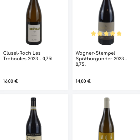
Durchschnittliche Bew
Clusel-Roch Les
Wagner-Stempel
Traboules 2023 - 0,75l
Spätburgunder 2023 -
0,75l
Regulärer Preis:
16,00 €
Regulärer Preis:
14,00 €