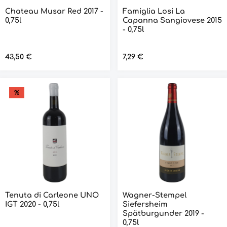
Chateau Musar Red 2017 -
Famiglia Losi La
0,75l
Capanna Sangiovese 2015
- 0,75l
Regulärer Preis:
43,50 €
Regulärer Preis:
7,29 €
%
Tenuta di Carleone UNO
Wagner-Stempel
IGT 2020 - 0,75l
Siefersheim
Spätburgunder 2019 -
0,75l