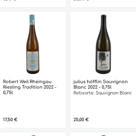
Robert Weil Rheingau
julius höfflin Sauvignon
Riesling Tradition 2022 -
Blanc 2022 - 0,75l
0,75l
Rebsorte: Sauvignon Blanc
Regulärer Preis:
17,50 €
Regulärer Preis:
25,00 €