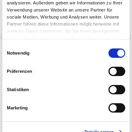
Wagner-Stempel
Pormenor Trilho Tinto
analysieren. Außerdem geben wir Informationen zu Ihrer
Heerkretz Riesling
DOC Douro 2021 - 0,75l
Verwendung unserer Website an unsere Partner für
Auslese 2017 - 0,5l
soziale Medien, Werbung und Analysen weiter. Unsere
Partner führen diese Informationen möglicherweise mit
Regulärer Preis:
34,00 €
Regulärer Preis:
29,00 €
weiteren Daten zusammen, die Sie ihnen bereitgestellt
haben oder die sie im Rahmen Ihrer Nutzung der Dienste
gesammelt haben.
Einwilligungsauswahl
Notwendig
Präferenzen
Statistiken
Chateau Musar Red 2000
höfflin Rosé Löss/Lehm
Marketing
'ex Chateau 2026' - 0,75l
2022 - 0,75l
Regulärer Preis:
109,00 €
Regulärer Preis:
12,00 €
Details zeigen