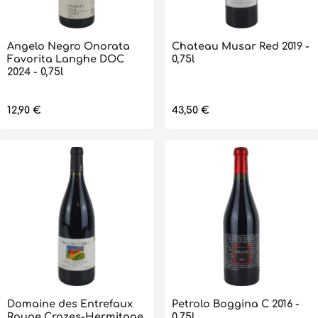
Angelo Negro Onorata
Chateau Musar Red 2019 -
Favorita Langhe DOC
0,75l
2024 - 0,75l
Regulärer Preis:
12,90 €
Regulärer Preis:
43,50 €
Domaine des Entrefaux
Petrolo Boggina C 2016 -
Rouge Crozes-Hermitage
0,75l