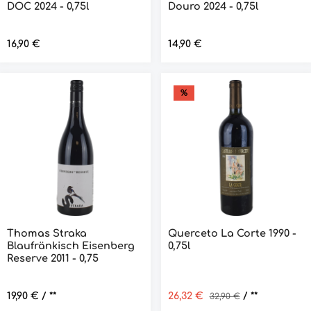
DOC 2024 - 0,75l
Douro 2024 - 0,75l
Regulärer Preis:
16,90 €
Regulärer Preis:
14,90 €
%
Thomas Straka
Querceto La Corte 1990 -
Blaufränkisch Eisenberg
0,75l
Reserve 2011 - 0,75
Regulärer Preis:
19,90 €
/ **
Verkaufspreis:
26,32 €
Regulärer Preis:
/ **
32,90 €