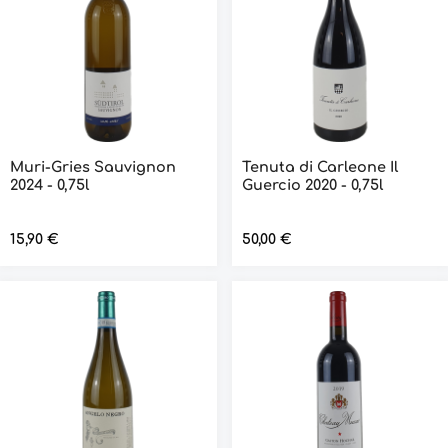
Muri-Gries Sauvignon
Tenuta di Carleone Il
2024 - 0,75l
Guercio 2020 - 0,75l
Regulärer Preis:
15,90 €
Regulärer Preis:
50,00 €