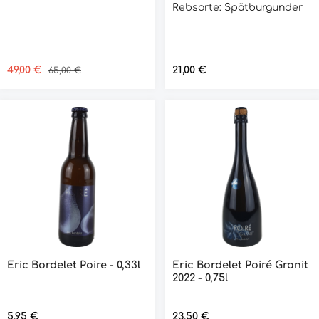
Rebsorte: Spätburgunder
Verkaufspreis:
49,00 €
Regulärer Preis:
Regulärer Preis:
21,00 €
65,00 €
Eric Bordelet Poire - 0,33l
Eric Bordelet Poiré Granit
2022 - 0,75l
Regulärer Preis:
5,95 €
Regulärer Preis:
23,50 €