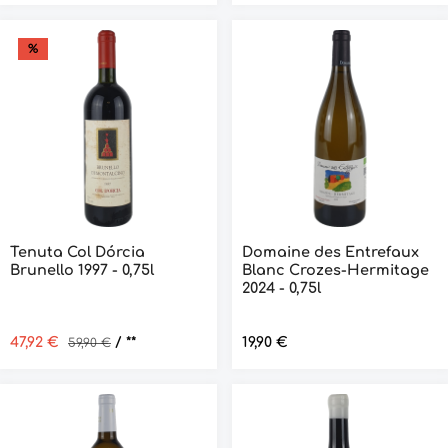
%
Tenuta Col Dórcia
Domaine des Entrefaux
Brunello 1997 - 0,75l
Blanc Crozes-Hermitage
2024 - 0,75l
Verkaufspreis:
47,92 €
Regulärer Preis:
/ **
Regulärer Preis:
19,90 €
59,90 €