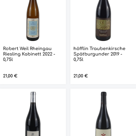
Robert Weil Rheingau
höfflin Traubenkirsche
Riesling Kabinett 2022 -
Spätburgunder 2019 -
0,75l
0,75l
Regulärer Preis:
21,00 €
Regulärer Preis:
21,00 €