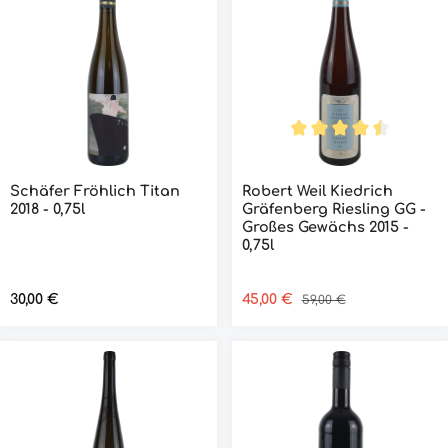
Durchschnittliche Bew
Schäfer Fröhlich Titan
Robert Weil Kiedrich
2018 - 0,75l
Gräfenberg Riesling GG -
Großes Gewächs 2015 -
0,75l
Regulärer Preis:
30,00 €
Verkaufspreis:
45,00 €
Regulärer Preis:
59,00 €