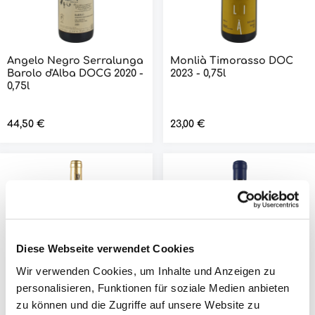
Angelo Negro Serralunga
Monlià Timorasso DOC
Barolo d'Alba DOCG 2020 -
2023 - 0,75l
0,75l
Regulärer Preis:
44,50 €
Regulärer Preis:
23,00 €
Diese Webseite verwendet Cookies
Wir verwenden Cookies, um Inhalte und Anzeigen zu
personalisieren, Funktionen für soziale Medien anbieten
zu können und die Zugriffe auf unsere Website zu