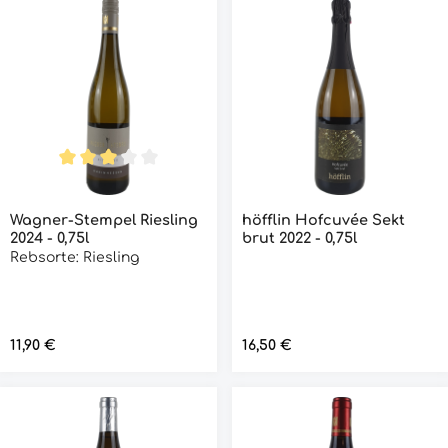
Durchschnittliche Bewertung von 3 von 5 Sternen
Wagner-Stempel Riesling
höfflin Hofcuvée Sekt
2024 - 0,75l
brut 2022 - 0,75l
Rebsorte: Riesling
Regulärer Preis:
11,90 €
Regulärer Preis:
16,50 €