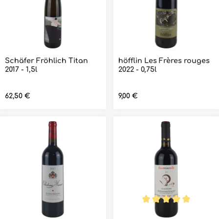
Schäfer Fröhlich Titan
höfflin Les Frères rouges
2017 - 1,5l
2022 - 0,75l
Regulärer Preis:
62,50 €
Regulärer Preis:
9,00 €
Durchschnittliche Bew