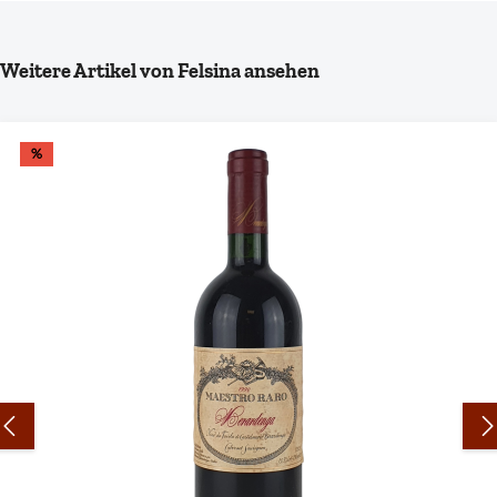
Produktgalerie überspringen
Weitere Artikel von Felsina ansehen
%