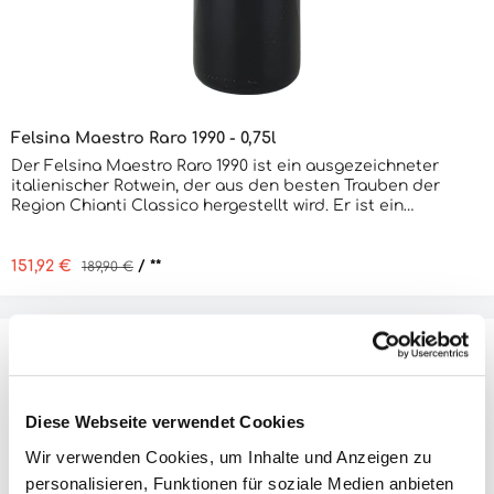
Felsina Maestro Raro 1990 - 0,75l
Der Felsina Maestro Raro 1990 ist ein ausgezeichneter
italienischer Rotwein, der aus den besten Trauben der
Region Chianti Classico hergestellt wird. Er ist ein
ausgewogener und komplexer Wein, der eine intensive
rubinrote Farbe und ein Bouquet aus reifen Früchten,
Gewürzen und Leder hat. Am Gaumen ist er vollmundig und
Verkaufspreis:
151,92 €
Regulärer Preis:
/ **
189,90 €
komplex, mit einer angenehmen Säure und einem langen,
anhaltenden Abgang. Der Felsina Maestro Raro 1990 ist ein
Wein, der sich hervorragend zu Wildgerichten,
Fleischgerichten und Käsegerichten eignet. Er ist ein Wein,
der sich auch nach vielen Jahren noch gut entwickeln wird.
Diese Webseite verwendet Cookies
Produktinformationen "Felsina
Wir verwenden Cookies, um Inhalte und Anzeigen zu
Castello DI Farnetella Poggio Granoni
personalisieren, Funktionen für soziale Medien anbieten