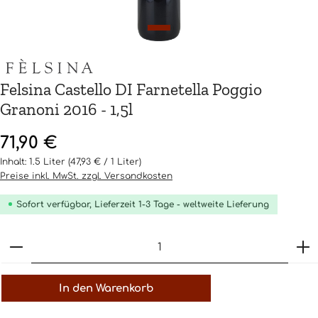
Felsina Castello DI Farnetella Poggio
Granoni 2016 - 1,5l
Regulärer Preis:
71,90 €
Inhalt:
1.5 Liter
(47,93 € / 1 Liter)
Preise inkl. MwSt. zzgl. Versandkosten
Sofort verfügbar, Lieferzeit 1-3 Tage - weltweite Lieferung
Produkt Anzahl: Gib den gewünschten Wert ein o
In den Warenkorb