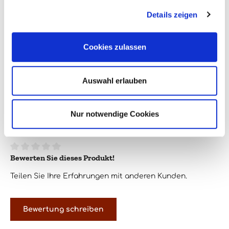
Details zeigen
Flaschengröße:
1,5l
Jahrgang:
2016
Cookies zulassen
Land:
Italien
Region:
Toskana
Auswahl erlauben
Verpackungsgröße:
1
Nur notwendige Cookies
0 von 0 Bewertungen
Bewerten Sie dieses Produkt!
Durchschnittliche Bewertung von 0 von 5 Sternen
Teilen Sie Ihre Erfahrungen mit anderen Kunden.
Bewertung schreiben