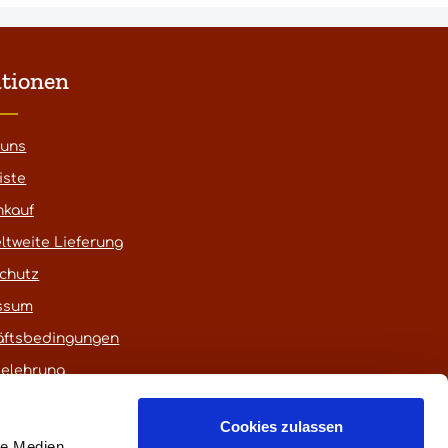
tionen
 uns
iste
nkauf
ltweite Lieferung
chutz
ssum
äftsbedingungen
belehrung
Cookies zulassen
le Medien