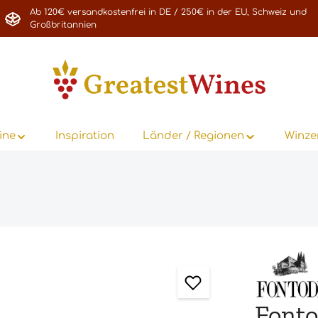
Ab 120€ versandkostenfrei in DE / 250€ in der EU, Schweiz und
Großbritannien
ine
Inspiration
Länder / Regionen
Winze
Fonto