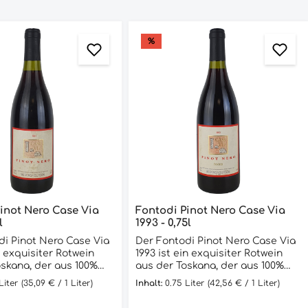
%
inot Nero Case Via
Fontodi Pinot Nero Case Via
l
1993 - 0,75l
di Pinot Nero Case Via
Der Fontodi Pinot Nero Case Via
in exquisiter Rotwein
1993 ist ein exquisiter Rotwein
oskana, der aus 100%
aus der Toskana, der aus 100%
 Trauben hergestellt
Pinot Nero Trauben hergestellt
 Liter
(35,09 € / 1 Liter)
Inhalt:
0.75 Liter
(42,56 € / 1 Liter)
 Wein stammt aus dem
wird. Der Wein wurde im Jahr 1993
und wurde in limitierter
geerntet und reifte anschließend