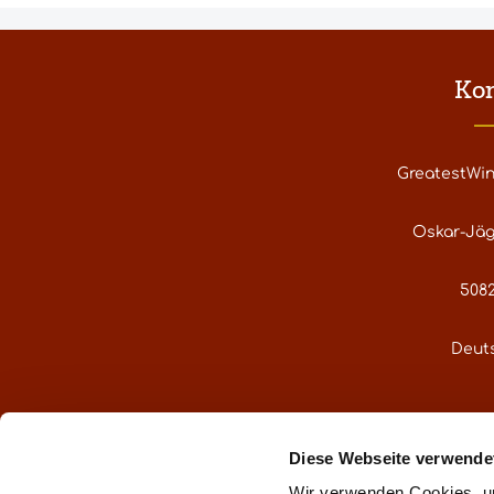
Ko
GreatestWi
Oskar-Jäg
5082
Deut
service@gre
Diese Webseite verwende
Oder über uns
Wir verwenden Cookies, um