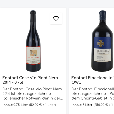
Fontodi Case Via Pinot Nero
Fontodi Flaccianello 1
2014 - 0,75l
OWC
Der Fontodi Case Via Pinot Nero
Der Fontodi Flaccianell
2014 ist ein ausgezeichneter
ein ausgezeichneter W
italienischer Rotwein, der in der
dem Chianti-Gebiet in 
Toskana hergestellt wird. Er wird
Toskana. Er wird aus 10
Inhalt:
0.75 Liter
(52,00 € / 1 Liter)
Inhalt:
3 Liter
(250,00 € / 1 
aus 100% Pinot Nero Trauben
Sangiovese-Trauben her
gewonnen und reift 12 Monate in
die auf den Hügeln vo