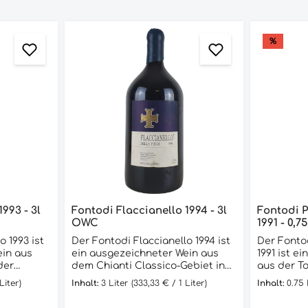
%
993 - 3l
Fontodi Flaccianello 1994 - 3l
Fontodi P
OWC
1991 - 0,75
o 1993 ist
Der Fontodi Flaccianello 1994 ist
Der Fonto
ein aus
ein ausgezeichneter Wein aus
1991 ist e
der
dem Chianti Classico-Gebiet in
aus der T
0%
der Toskana. Er wird aus 100%
Pinot Nero
Liter)
Inhalt:
3 Liter
(333,33 € / 1 Liter)
Inhalt:
0.75
gestellt,
Sangiovese-Trauben hergestellt
wird. Der
n Panzano
und reift für 18 Monate in
Jahr 1991 