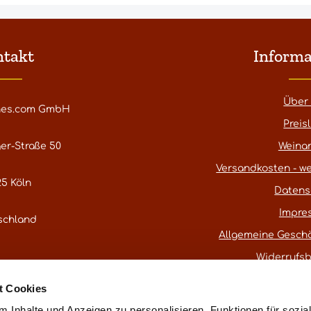
ntakt
Informa
Über
nes.com GmbH
Preisl
er-Straße 50
Weina
Versandkosten - we
5 Köln
Datens
Impre
schland
Allgemeine Gesch
Widerrufs
atestwines.com
t Cookies
er
Kontaktformular
.
 Inhalte und Anzeigen zu personalisieren, Funktionen für sozia