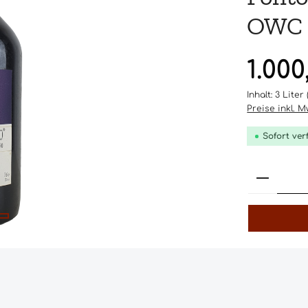
OWC
Regulärer Pr
1.000
Inhalt:
3 Liter
Preise inkl. 
Sofort ver
Produk