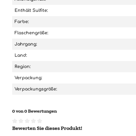
Enthält Sulfite:
Farbe:
Flaschengröße:
Jahrgang:
Land:
Region:
Verpackung:
Verpackungsgröße:
0 von 0 Bewertungen
Bewerten Sie dieses Produkt!
Durchschnittliche Bewertung von 0 von 5 Sternen