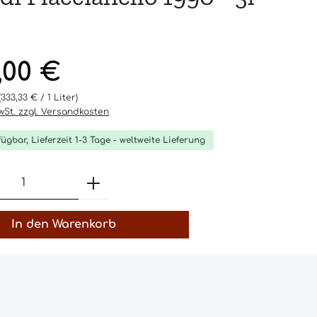
eis:
,00 €
(333,33 € / 1 Liter)
MwSt. zzgl. Versandkosten
fügbar, Lieferzeit 1-3 Tage - weltweite Lieferung
t Anzahl: Gib den gewünschten Wert 
In den Warenkorb