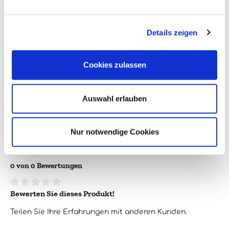
Enthält Sulfite:
Ja
Details zeigen
Farbe:
rot
Flaschengröße:
0,75l
Cookies zulassen
Jahrgang:
1990
Land:
Italien
Auswahl erlauben
Region:
Toskana
Verpackungsgröße:
1
Nur notwendige Cookies
0 von 0 Bewertungen
Bewerten Sie dieses Produkt!
Durchschnittliche Bewertung von 0 von 5 Sternen
Teilen Sie Ihre Erfahrungen mit anderen Kunden.