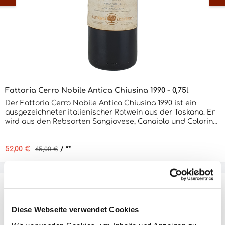
Fattoria Cerro Nobile Antica Chiusina 1990 - 0,75l
Der Fattoria Cerro Nobile Antica Chiusina 1990 ist ein
ausgezeichneter italienischer Rotwein aus der Toskana. Er
wird aus den Rebsorten Sangiovese, Canaiolo und Colorino
hergestellt und reift für mindestens 12 Monate in
Eichenfässern. Der Wein hat eine intensive rubinrote Farbe
und ein komplexes Bouquet, das Noten von reifen
Verkaufspreis:
52,00 €
Regulärer Preis:
/ **
65,00 €
Früchten, Gewürzen und Leder enthält. Am Gaumen ist er
vollmundig und ausgewogen, mit einer angenehmen Säure
und einem langen, anhaltenden Abgang. Er passt
hervorragend zu Wildgerichten, Rindfleisch und Käse.
Diese Webseite verwendet Cookies