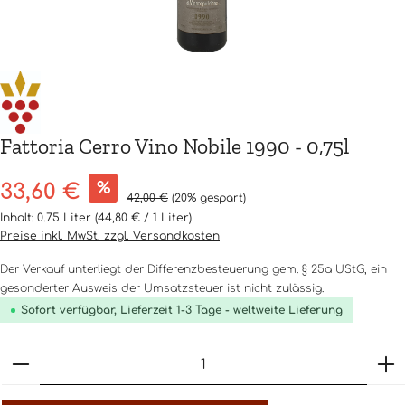
Fattoria Cerro Vino Nobile 1990 - 0,75l
Verkaufspreis:
%
33,60 €
Regulärer Preis:
42,00 €
(20% gespart)
Inhalt:
0.75 Liter
(44,80 € / 1 Liter)
Preise inkl. MwSt. zzgl. Versandkosten
Der Verkauf unterliegt der Differenzbesteuerung gem. § 25a UStG, ein
gesonderter Ausweis der Umsatzsteuer ist nicht zulässig.
Sofort verfügbar, Lieferzeit 1-3 Tage - weltweite Lieferung
Produkt Anzahl: Gib den gewünschten Wert ein o