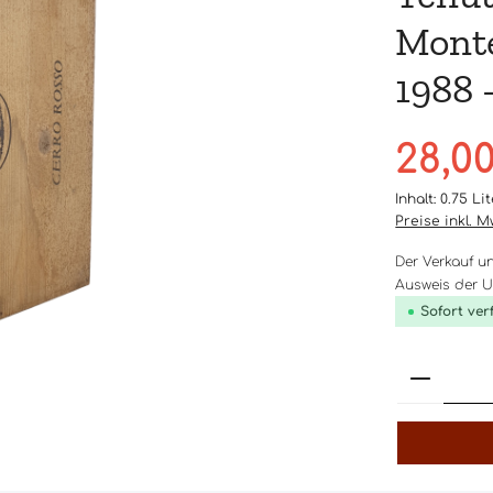
Mont
1988 -
Verkaufsprei
28,0
Inhalt:
0.75 Li
Preise inkl. 
Der Verkauf u
Ausweis der Um
Sofort ver
Produk