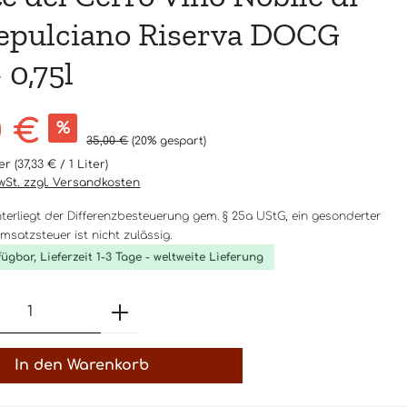
epulciano Riserva DOCG
 0,75l
s:
0 €
%
Regulärer Preis:
35,00 €
(20% gespart)
ter
(37,33 € / 1 Liter)
MwSt. zzgl. Versandkosten
nterliegt der Differenzbesteuerung gem. § 25a UStG, ein gesonderter
satzsteuer ist nicht zulässig.
fügbar, Lieferzeit 1-3 Tage - weltweite Lieferung
t Anzahl: Gib den gewünschten Wert 
In den Warenkorb