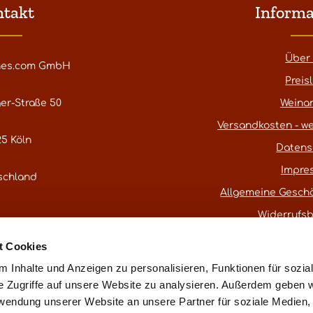
ntakt
Informa
Über
nes.com GmbH
Preisl
er-Straße 50
Weina
Versandkosten - we
5 Köln
Datens
Impre
schland
Allgemeine Gesch
Widerrufs
atestwines.com
t Cookies
er
Kontaktformular
.
 Inhalte und Anzeigen zu personalisieren, Funktionen für sozia
e Zugriffe auf unsere Website zu analysieren. Außerdem geben w
rwendung unserer Website an unsere Partner für soziale Medien