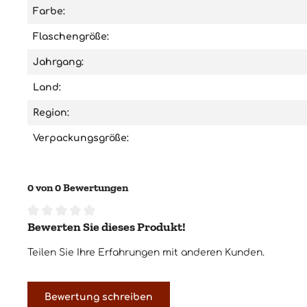
Farbe:
Flaschengröße:
Jahrgang:
Land:
Region:
Verpackungsgröße:
0 von 0 Bewertungen
Bewerten Sie dieses Produkt!
Durchschnittliche Bewertung von 0 von 5 Sternen
Teilen Sie Ihre Erfahrungen mit anderen Kunden.
Bewertung schreiben