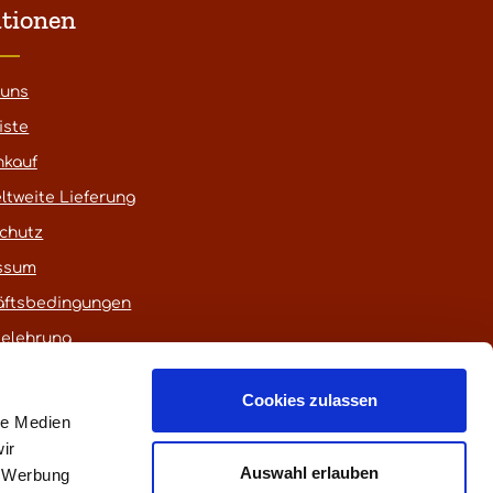
tionen
 uns
iste
nkauf
ltweite Lieferung
chutz
ssum
äftsbedingungen
belehrung
Cookies zulassen
le Medien
ir
Auswahl erlauben
, Werbung