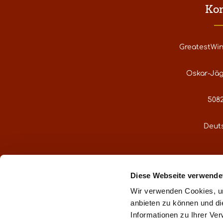
Ko
GreatestWi
Oskar-Jäg
5082
Deut
service@gre
Diese Webseite verwende
Oder über uns
Wir verwenden Cookies, um
anbieten zu können und di
Informationen zu Ihrer Ve