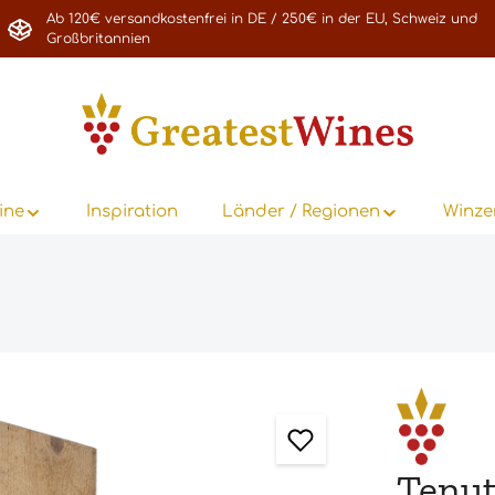
Ab 120€ versandkostenfrei in DE / 250€ in der EU, Schweiz und
Großbritannien
ine
Inspiration
Länder / Regionen
Winze
Tenut