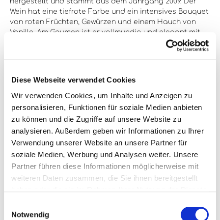
hergestellt und stammt aus dem Jahrgang 2009. Der
Wein hat eine tiefrote Farbe und ein intensives Bouquet
von roten Früchten, Gewürzen und einem Hauch von
Vanille. Am Gaumen ist er vollmundig und elegant mit
einer perfekten Balance zwischen Frucht und Säure. Der
Abgang ist lang und angenehm mit einem Hauch von
Eiche und Schokolade. Dieser Wein ist perfekt für
besondere Anlässe und passt hervorragend zu rotem
Diese Webseite verwendet Cookies
Fleisch, Wild und Käse. Die Flasche hat ein
Fassungsvermögen von 1,5 Litern und ist somit ideal für
Wir verwenden Cookies, um Inhalte und Anzeigen zu
größere Feiern oder als Geschenk für Weinliebhaber. Der
personalisieren, Funktionen für soziale Medien anbieten
Gröhl Piont Noir Oppenheimer Herrenberg 2009 ist ein
zu können und die Zugriffe auf unsere Website zu
exzellenter Wein, der das Beste aus der Pinot Noir
analysieren. Außerdem geben wir Informationen zu Ihrer
Traube hervorbringt und ein unvergessliches
Verwendung unserer Website an unsere Partner für
Geschmackserlebnis bietet.
soziale Medien, Werbung und Analysen weiter. Unsere
Partner führen diese Informationen möglicherweise mit
weiteren Daten zusammen, die Sie ihnen bereitgestellt
Alkoholgehalt:
10% vol
haben oder die sie im Rahmen Ihrer Nutzung der Dienste
gesammelt haben.
Einwilligungsauswahl
Enthält Sulfite:
Ja
Notwendig