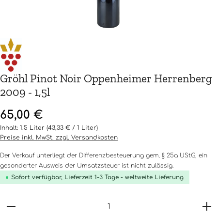
Gröhl Pinot Noir Oppenheimer Herrenberg
2009 - 1,5l
Regulärer Preis:
65,00 €
Inhalt:
1.5 Liter
(43,33 € / 1 Liter)
Preise inkl. MwSt. zzgl. Versandkosten
Der Verkauf unterliegt der Differenzbesteuerung gem. § 25a UStG, ein
gesonderter Ausweis der Umsatzsteuer ist nicht zulässig.
Sofort verfügbar, Lieferzeit 1-3 Tage - weltweite Lieferung
Produkt Anzahl: Gib den gewünschten Wert ein o