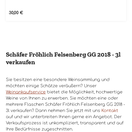
der Nase entfaltet er ein intensives Bouquet von
Zitrusfrüchten, Pfirsichen und Aprikosen, begleitet
von einer feinen Mineralität. Am Gaumen zeigt sich
Regulärer Preis:
30,00 €
der Schäfer Fröhlich Titan 2018 sehr frisch und
lebendig mit einer ausgeprägten Säurestruktur. Die
Aromen von Zitrusfrüchten und Steinobst setzen sich
fort und werden von einer dezenten Kräuternote
begleitet. Der Abgang ist lang und mineralisch.
Dieser Wein eignet sich hervorragend als Begleiter zu
Fischgerichten, Meeresfrüchten und hellem Fleisch.
Schäfer Fröhlich Felsenberg GG 2018 - 3l
Er sollte bei einer Temperatur von 8-10°C serviert
verkaufen
werden und kann noch einige Jahre gelagert werden,
um seine volle Reife zu erreichen. Der Schäfer
Fröhlich Titan 2018 ist ein eleganter und komplexer
Weißwein, der durch seine Frische und Mineralität
Sie besitzen eine besondere Weinsammlung und
besticht und zu den besten Rieslingen Deutschlands
möchten einige Schätze veräußern? Unser
zählt.
Weinankaufservice
bietet die Möglichkeit, hochwertige
Weine von Ihnen zu erwerben. Sie möchten eine oder
mehrere Flaschen Schäfer Fröhlich Felsenberg GG 2018 -
3l verkaufen? Dann nehmen Sie jetzt mit uns
Kontakt
auf und wir unterbreiten Ihnen gerne ein Angebot. Der
Verkaufsprozess ist unkompliziert, transparent und auf
Ihre Bedürfnisse zugeschnitten.