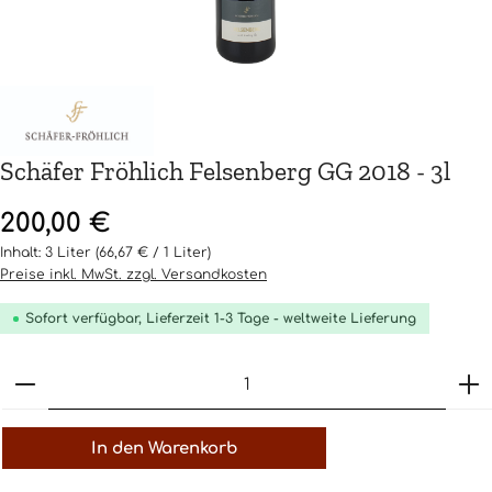
Schäfer Fröhlich Felsenberg GG 2018 - 3l
Regulärer Preis:
200,00 €
Inhalt:
3 Liter
(66,67 € / 1 Liter)
Preise inkl. MwSt. zzgl. Versandkosten
Sofort verfügbar, Lieferzeit 1-3 Tage - weltweite Lieferung
Produkt Anzahl: Gib den gewünschten Wert ein o
In den Warenkorb