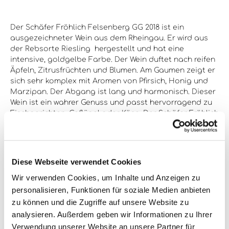
Der Schäfer Fröhlich Felsenberg GG 2018 ist ein
ausgezeichneter Wein aus dem Rheingau. Er wird aus
der Rebsorte Riesling hergestellt und hat eine
intensive, goldgelbe Farbe. Der Wein duftet nach reifen
Äpfeln, Zitrusfrüchten und Blumen. Am Gaumen zeigt er
sich sehr komplex mit Aromen von Pfirsich, Honig und
Marzipan. Der Abgang ist lang und harmonisch. Dieser
Wein ist ein wahrer Genuss und passt hervorragend zu
Fischgerichten, Geflügel oder Käse. Der Schäfer Fröhlich
Felsenberg GG 2018 ist in einer 3-Liter-Flasche erhältlich
und eignet sich ideal für besondere Anlässe.
Diese Webseite verwendet Cookies
Alkoholgehalt:
10% vol
Wir verwenden Cookies, um Inhalte und Anzeigen zu
personalisieren, Funktionen für soziale Medien anbieten
Enthält Sulfite:
Ja
zu können und die Zugriffe auf unsere Website zu
analysieren. Außerdem geben wir Informationen zu Ihrer
Farbe:
weiß
Verwendung unserer Website an unsere Partner für