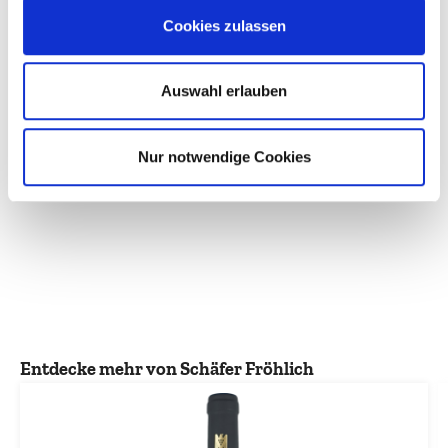
Bewertungen nur in der aktuellen Sprache anzeigen.
Cookies zulassen
Auswahl erlauben
Keine Bewertungen gefunden. Teilen Sie Ihre
Erfahrungen mit anderen.
Nur notwendige Cookies
Produktgalerie überspringen
Entdecke mehr von Schäfer Fröhlich