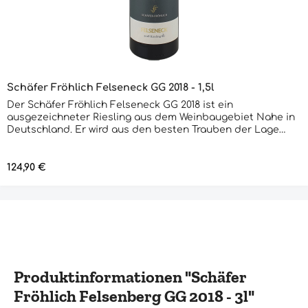
Schäfer Fröhlich Felseneck GG 2018 - 1,5l
Der Schäfer Fröhlich Felseneck GG 2018 ist ein
ausgezeichneter Riesling aus dem Weinbaugebiet Nahe in
Deutschland. Er wird aus den besten Trauben der Lage
Felseneck hergestellt und reift für 12 Monate in
Eichenfässern. Der Wein hat eine leuchtend gelbe Farbe
mit grünen Reflexen. In der Nase überzeugt er mit Aromen
Regulärer Preis:
124,90 €
von Zitrusfrüchten, Apfel und Birne. Am Gaumen zeigt sich
eine schöne Balance zwischen Säure und Frucht, die durch
eine feine Mineralität unterstrichen wird. Der Abgang ist
lang und anhaltend. Dieser Riesling ist ein perfekter
Begleiter zu Fischgerichten, Geflügel oder Käse.
Produktinformationen "Schäfer
Fröhlich Felsenberg GG 2018 - 3l"