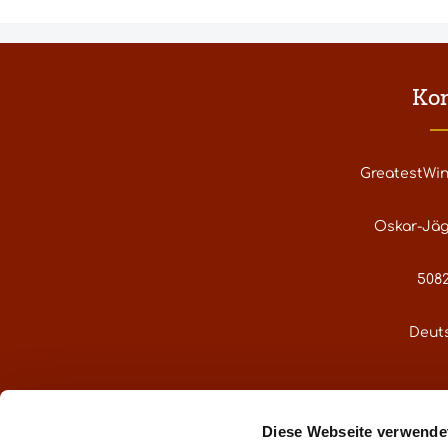
Ko
GreatestWi
Oskar-Jäg
5082
Deut
service@gre
Diese Webseite verwende