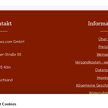
ntakt
Informa
Über
nes.com GmbH
Preisl
er-Straße 50
Weina
Versandkosten - we
5 Köln
Datens
Impre
schland
Allgemeine Gesch
Widerrufs
atestwines.com
t Cookies