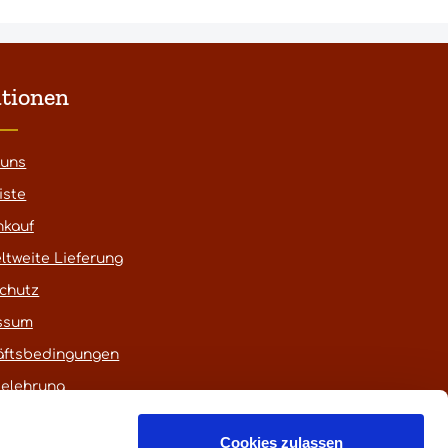
tionen
 uns
iste
nkauf
ltweite Lieferung
chutz
ssum
äftsbedingungen
belehrung
Cookies zulassen