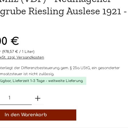
grube Riesling Auslese 1921 -
eis:
00 €
er
(978,57 € / 1 Liter)
MwSt. zzgl. Versandkosten
nterliegt der Differenzbesteuerung gem. § 25a UStG, ein gesonderter
satzsteuer ist nicht zulässig.
fügbar, Lieferzeit 1-3 Tage - weltweite Lieferung
t Anzahl: Gib den gewünschten Wert 
In den Warenkorb