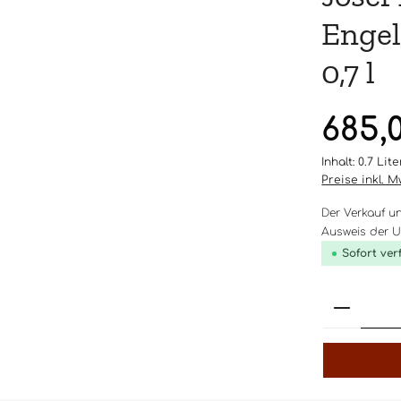
Engel
0,7 l
Regulärer Pr
685,
Inhalt:
0.7 Lit
Preise inkl. 
Der Verkauf u
Ausweis der Um
Sofort ver
Produk