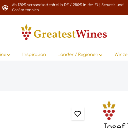
Ab 120€ versandkostenfrei in DE / 250€ in der EU, Schweiz und
Großbritannien
ine
Inspiration
Länder / Regionen
Winze
Josef