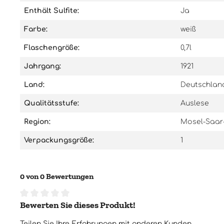
Enthält Sulfite:
Ja
Farbe:
weiß
Flaschengröße:
0,7l
Jahrgang:
1921
Land:
Deutschlan
Qualitätsstufe:
Auslese
Region:
Mosel-Saar
Verpackungsgröße:
1
0 von 0 Bewertungen
Bewerten Sie dieses Produkt!
Durchschnittliche Bewertung von 0 von 5 Sternen
Teilen Sie Ihre Erfahrungen mit anderen Kunden.