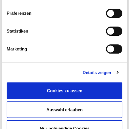
Säure. Der Abgang ist lang und anhaltend mit einem
Hauch von Mineralität. Dieser Wein ist ein perfekter
Präferenzen
Begleiter zu Desserts, Käse oder einfach als Aperitif. Er
ist ein wahrer Genuss für Weinliebhaber und Sammler,
die nach einem außergewöhnlichen und seltenen Wein
Statistiken
suchen. Mit seiner langen Geschichte und seinem
unvergleichlichen Geschmack ist der Dr. von
Bassermann-Jordan - Forster Ungeheuer Riesling
Marketing
Auslese 1953 ein wahrhaftiger Schatz, den man
unbedingt probieren sollte.
Details zeigen
Alkoholgehalt:
n.a.%
Cookies zulassen
Enthält Sulfite:
Ja
Farbe:
weiß
Auswahl erlauben
Flaschengröße:
0,7l
Jahrgang:
1953
Nur notwendige Cookies