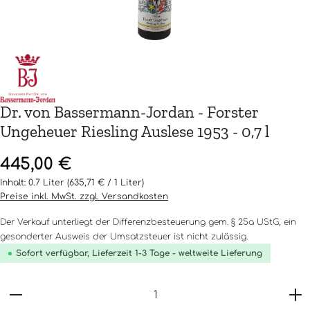
Dr. von Bassermann-Jordan - Forster
Ungeheuer Riesling Auslese 1953 - 0,7 l
Regulärer Preis:
445,00 €
Inhalt:
0.7 Liter
(635,71 € / 1 Liter)
Preise inkl. MwSt. zzgl. Versandkosten
Der Verkauf unterliegt der Differenzbesteuerung gem. § 25a UStG, ein
gesonderter Ausweis der Umsatzsteuer ist nicht zulässig.
Sofort verfügbar, Lieferzeit 1-3 Tage - weltweite Lieferung
Produkt Anzahl: Gib den gewünschten Wert ein o