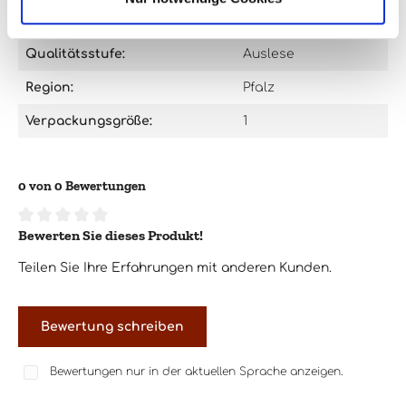
Land:
Deutschland
Qualitätsstufe:
Auslese
Region:
Pfalz
Verpackungsgröße:
1
0 von 0 Bewertungen
Bewerten Sie dieses Produkt!
Durchschnittliche Bewertung von 0 von 5 Sternen
Teilen Sie Ihre Erfahrungen mit anderen Kunden.
Bewertung schreiben
Bewertungen nur in der aktuellen Sprache anzeigen.