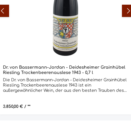
Dr. von Bassermann-Jordan - Deidesheimer Grainhübel
Riesling Trockenbeerenauslese 1943 - 0,7 l
Die Dr. von Bassermann-Jordan - Deidesheimer Grainhübel
Riesling Trockenbeerenauslese 1943 ist ein
außergewöhnlicher Wein, der aus den besten Trauben des
Jahrgangs hergestellt wurde. Dieser edle Tropfen stammt
aus der renommierten Weinregion Deidesheim in der Pfalz
und wurde von einem der bekanntesten Weingüter
Regulärer Preis:
3.850,00 €
/ **
Deutschlands produziert. Die Trockenbeerenauslese ist
eine der höchsten Qualitätsstufen im Weinbau und wird
nur in den besten Jahren hergestellt. Der Jahrgang 1943
war ein außergewöhnliches Jahr, das für seine