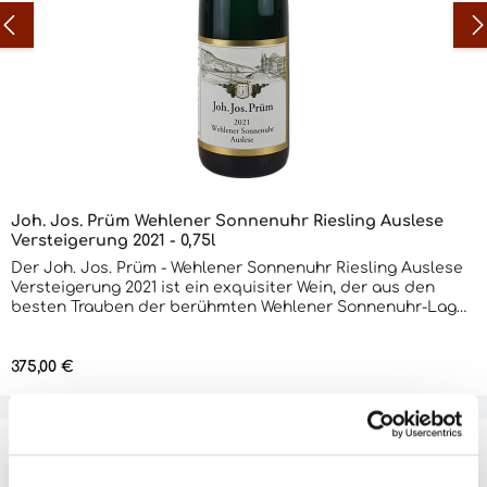
Joh. Jos. Prüm Wehlener Sonnenuhr Riesling Auslese
Versteigerung 2021 - 0,75l
Der Joh. Jos. Prüm - Wehlener Sonnenuhr Riesling Auslese
Versteigerung 2021 ist ein exquisiter Wein, der aus den
besten Trauben der berühmten Wehlener Sonnenuhr-Lage
an der Mosel gewonnen wird. Die Auslese-Qualität
garantiert eine hohe Konzentration an Aromen und eine
perfekte Balance zwischen Süße und Säure. Dieser Riesling
Regulärer Preis:
375,00 €
besticht durch seine leuchtende goldene Farbe und sein
intensives Bouquet von reifen Pfirsichen, Aprikosen und
Zitrusfrüchten, begleitet von subtilen Noten von Honig
und Blüten. Am Gaumen zeigt er eine beeindruckende Fülle
und Tiefe, mit einer seidigen Textur und einer
erfrischenden Säure, die ihm eine bemerkenswerte