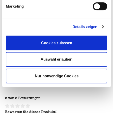
Alkoholgehalt:
n.a.%
Marketing
Enthält Sulfite:
Ja
Farbe:
weiß
Details zeigen
Flaschengröße:
0,7l
Cookies zulassen
Jahrgang:
1964
Land:
Deutschland
Auswahl erlauben
Qualitätsstufe:
Auslese
Region:
Mosel-Saar-Ruwer
Nur notwendige Cookies
Verpackungsgröße:
1
0 von 0 Bewertungen
Bewerten Sie dieses Produkt!
Durchschnittliche Bewertung von 0 von 5 Sternen