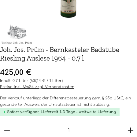
Joh. Jos. Prüm - Bernkasteler Badstube
Riesling Auslese 1964 - 0,7 l
Regulärer Preis:
425,00 €
Inhalt:
0.7 Liter
(607,14 € / 1 Liter)
Preise inkl. MwSt. zzgl. Versandkosten
Der Verkauf unterliegt der Differenzbesteuerung gem. § 25a UStG, ein
gesonderter Ausweis der Umsatzsteuer ist nicht zulässig.
Sofort verfügbar, Lieferzeit 1-3 Tage - weltweite Lieferung
Produkt Anzahl: Gib den gewünschten Wert ein o