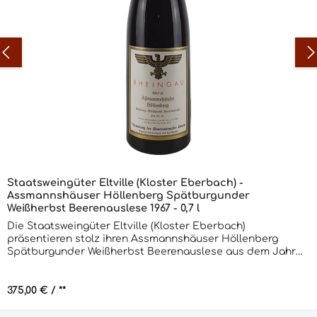
Staatsweingüter Eltville (Kloster Eberbach) -
Assmannshäuser Höllenberg Spätburgunder
Weißherbst Beerenauslese 1967 - 0,7 l
Die Staatsweingüter Eltville (Kloster Eberbach)
präsentieren stolz ihren Assmannshäuser Höllenberg
Spätburgunder Weißherbst Beerenauslese aus dem Jahr
1967. Dieser edle Tropfen ist ein wahrhaftiger Schatz, der
die Sinne verzaubert und den Gaumen verwöhnt. Die
Trauben für diesen Wein stammen aus den steilen Hängen
Regulärer Preis:
375,00 €
/ **
des Assmannshäuser Höllenbergs, einem der
bekanntesten Weinlagen Deutschlands. Hier reifen die