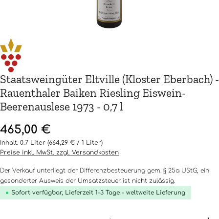
Staatsweingüter Eltville (Kloster Eberbach) -
Rauenthaler Baiken Riesling Eiswein-
Beerenauslese 1973 - 0,7 l
Regulärer Preis:
465,00 €
Inhalt:
0.7 Liter
(664,29 € / 1 Liter)
Preise inkl. MwSt. zzgl. Versandkosten
Der Verkauf unterliegt der Differenzbesteuerung gem. § 25a UStG, ein
gesonderter Ausweis der Umsatzsteuer ist nicht zulässig.
Sofort verfügbar, Lieferzeit 1-3 Tage - weltweite Lieferung
Produkt Anzahl: Gib den gewünschten Wert ein o