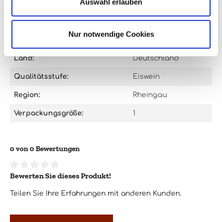
Auswahl erlauben
Farbe:
weiß
Flaschengröße:
0,7l
Nur notwendige Cookies
Jahrgang:
1973
Land:
Deutschland
Qualitätsstufe:
Eiswein
Region:
Rheingau
Verpackungsgröße:
1
0 von 0 Bewertungen
Bewerten Sie dieses Produkt!
Durchschnittliche Bewertung von 0 von 5 Sternen
Teilen Sie Ihre Erfahrungen mit anderen Kunden.