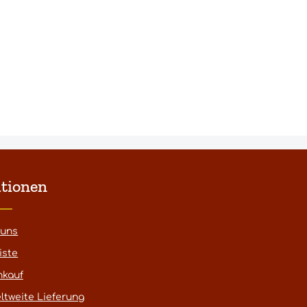
tionen
 uns
iste
nkauf
ltweite Lieferung