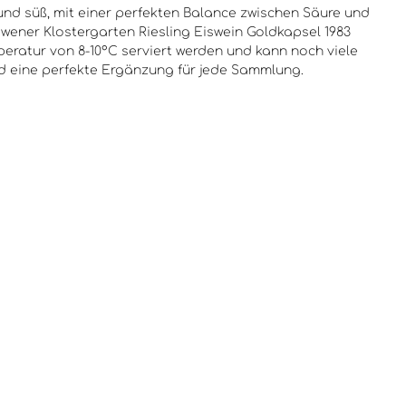
hrer Genuss für
und süß, mit einer perfekten Balance zwischen Säure und
aber und Sammler, die
wener Klostergarten Riesling Eiswein Goldkapsel 1983
uche nach einem
mperatur von 8-10°C serviert werden und kann noch viele
igen und
und eine perfekte Ergänzung für jede Sammlung.
lichen
erlebnis sind. Die
sian Trittenheimer
Riesling Beerenauslese
 1976 wird in einer
0,7-Liter-Flasche
und ist ein wertvolles
für besondere Anlässe
Ergänzung zu jeder
lung.