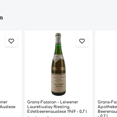
n
ener
Grans-Fassian - Leiwener
Grans-Fas
 Auslese
Lauretiuslay Riesling
Apotheke 
Edelbeerenauslese 1969 - 0,7 l
Beerenausl
- 0,7 l