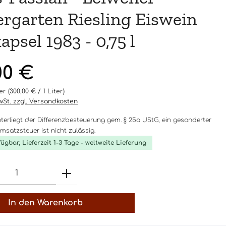
ergarten Riesling Eiswein
apsel 1983 - 0,75 l
eis:
00 €
ter
(300,00 € / 1 Liter)
MwSt. zzgl. Versandkosten
nterliegt der Differenzbesteuerung gem. § 25a UStG, ein gesonderter
satzsteuer ist nicht zulässig.
fügbar, Lieferzeit 1-3 Tage - weltweite Lieferung
t Anzahl: Gib den gewünschten Wert 
In den Warenkorb