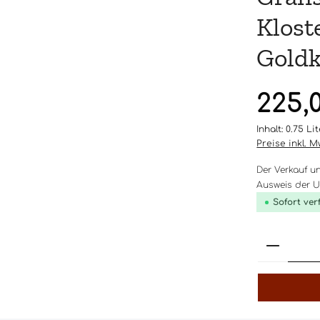
Klost
Goldk
Regulärer Pr
225,
Inhalt:
0.75 Li
Preise inkl. 
Der Verkauf u
Ausweis der Um
Sofort ver
Produk