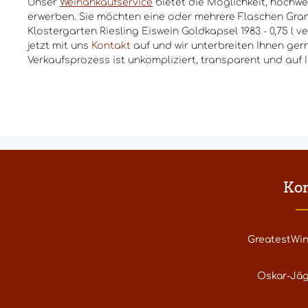
Unser
Weinankaufservice
bietet die Möglichkeit, hochwe
erwerben. Sie möchten eine oder mehrere Flaschen Gran
Klostergarten Riesling Eiswein Goldkapsel 1983 - 0,75 l
jetzt mit uns
Kontakt
auf und wir unterbreiten Ihnen ger
Verkaufsprozess ist unkompliziert, transparent und auf 
Ko
GreatestWi
Oskar-Jäg