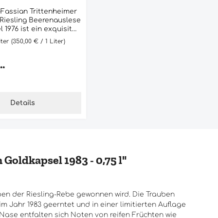
-Fassian Trittenheimer
Riesling Beerenauslese
 1976 ist ein exquisites
nes Juwel aus dem
iter
(350,00 € / 1 Liter)
ten Weingut Grans-
ieser edle Tropfen
 handverlesenen
Preis:
**
rauben hergestellt, die
rühmten Trittenheimer
Lage an der Mosel
e Goldkapsel
Details
ine besondere
wein, der nach über 40
fezeit seine volle
faltet hat. Der Wein hat
ene Farbe und ein
s Bouquet von reifen
oldkapsel 1983 - 0,75 l"
 Honig und Gewürzen.
 ist er vollmundig
ex mit einer perfekten
wischen Süße und
uben der Riesling-Rebe gewonnen wird. Die Trauben
Begleiter zu Desserts,
Jahr 1983 geerntet und in einer limitierten Auflage
einfach als Aperitif. Er
 Nase entfalten sich Noten von reifen Früchten wie