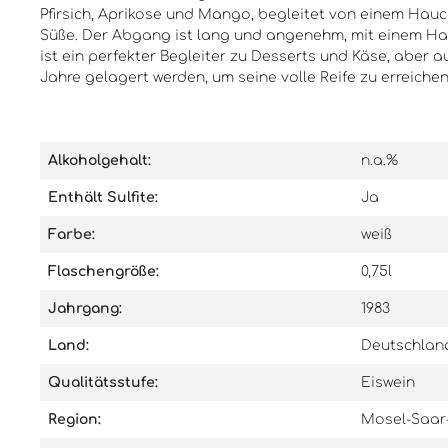
Gewürzen. Der Grans-Fassian -
Honig und Gewürzen. Dieser Wein
Pfirsich, Aprikose und Mango, begleitet von einem Hauc
Leiwener Klostergarten Riesling
eignet sich hervorrage
Süße. Der Abgang ist lang und angenehm, mit einem Hau
Eiswein Goldkapsel 1985 ist ein
Begleiter zu Desserts,
ist ein perfekter Begleiter zu Desserts und Käse, aber a
perfekter Begleiter zu Desserts
einfach als Genuss für s
Jahre gelagert werden, um seine volle Reife zu erreiche
und Käse, aber auch als Aperitif
Er ist ein wahrer Schatz
oder Digestif geeignet. Er sollte
Weinliebhaber und Sam
bei einer Temperatur von 8-10°C
auch nach über 60 Jah
serviert werden und kann noch
seine volle Pracht entfa
viele Jahre gelagert werden, um
Alkoholgehalt:
n.a.%
seine volle Reife zu erreichen.
Dieser Wein ist ein wahrer Schatz
Enthält Sulfite:
Ja
für jeden Weinliebhaber und eine
perfekte Ergänzung für jede
Farbe:
weiß
Sammlung.
Flaschengröße:
0,75l
Jahrgang:
1983
Land:
Deutschlan
Qualitätsstufe:
Eiswein
Region:
Mosel-Saar