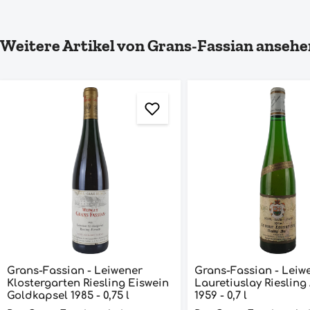
Produktgalerie überspringen
Weitere Artikel von Grans-Fassian ansehe
Grans-Fassian - Leiwener
Grans-Fassian - Leiw
Klostergarten Riesling Eiswein
Lauretiuslay Riesling
Goldkapsel 1985 - 0,75 l
1959 - 0,7 l