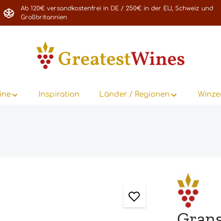
Ab 120€ versandkostenfrei in DE / 250€ in der EU, Schweiz und
Großbritannien
ine
Inspiration
Länder / Regionen
Winze
Grans