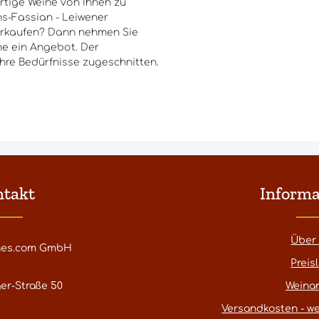
rtige Weine von Ihnen zu
s-Fassian - Leiwener
 verkaufen? Dann nehmen Sie
ne ein Angebot. Der
Ihre Bedürfnisse zugeschnitten.
ntakt
Informa
Über
nes.com GmbH
Preisl
er-Straße 50
Weina
Versandkosten - we