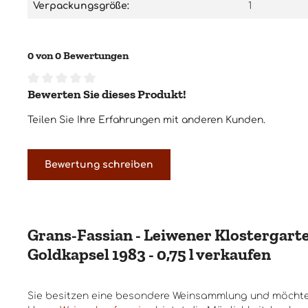
Verpackungsgröße:
1
0 von 0 Bewertungen
Bewerten Sie dieses Produkt!
Durchschnittliche Bewertung von 0 von 5 Sternen
Teilen Sie Ihre Erfahrungen mit anderen Kunden.
Bewertung schreiben
Grans-Fassian - Leiwener Klostergarte
Goldkapsel 1983 - 0,75 l verkaufen
Sie besitzen eine besondere Weinsammlung und möchte