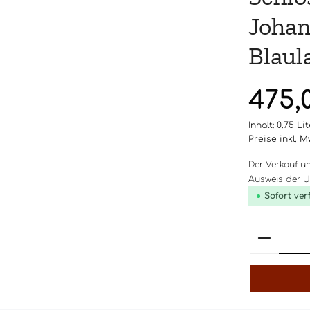
Johan
Blaul
Regulärer Pr
475,
Inhalt:
0.75 Li
Preise inkl. 
Der Verkauf u
Ausweis der Um
Sofort ver
Produk