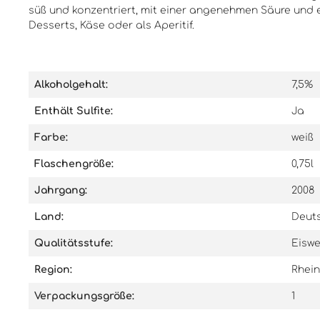
hervorragend zu Desserts, Käse
Weinliebhaber.
süß und konzentriert, mit einer angenehmen Säure und 
oder einfach als Aperitif. Er wird
Desserts, Käse oder als Aperitif.
in einer 0,7-Liter-Flasche geliefert
und ist ein wertvolles Geschenk
für Weinliebhaber und Sammler.
Alkoholgehalt:
7,5%
Enthält Sulfite:
Ja
Farbe:
weiß
Flaschengröße:
0,75l
Jahrgang:
2008
Land:
Deut
Qualitätsstufe:
Eiswe
Region:
Rhei
Verpackungsgröße:
1