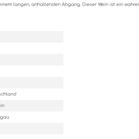
ist auch ein großartiges
Goldlack G
einem langen, anhaltenden Abgang. Dieser Wein ist ein wahre
Geschenk für Weinliebhaber und
perfekter 
Sammler. Die Schloss
Käse oder 
Johannisberg Riesling
Ein wahrh
Beerenauslese Blau-Goldlack
Weinliebh
1976 ist ein wahrhaftiger Schatz,
der die Geschichte und Tradition
des Weinguts widerspiegelt.
schland
in
ngau