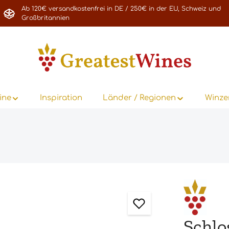
Ab 120€ versandkostenfrei in DE / 250€ in der EU, Schweiz und
Großbritannien
ine
Inspiration
Länder / Regionen
Winze
Schlo