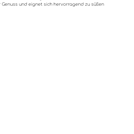
oldkapsel 1945 ist ein
1943 ist ein Wein für besondere
r Genuss und eignet sich hervorragend zu süßen
Begleiter zu Desserts,
Anlässe und ein wahrer Genuss
einfach als Aperitif.
für Weinliebhaber. Er passt
aftiger Genuss für
perfekt zu Desserts, Käse oder
aber und Kenner.
einfach als Aperitif. Dieser Wein
ist ein wahrhaftiger Schatz und
eine Investition in die Zukunft,
da er mit zunehmendem Alter
noch komplexer und raffinierter
wird.