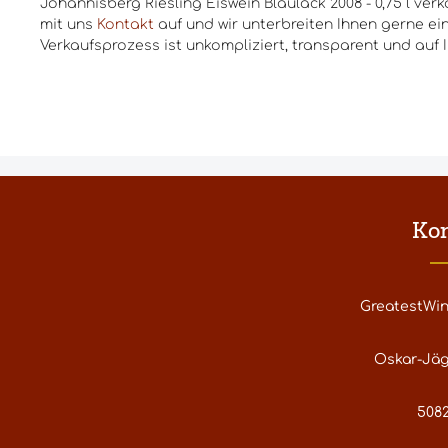
Johannisberg Riesling Eiswein Blaulack 2008 - 0,75 l ve
mit uns
Kontakt
auf und wir unterbreiten Ihnen gerne ei
Verkaufsprozess ist unkompliziert, transparent und auf 
Ko
GreatestWi
Oskar-Jäg
5082