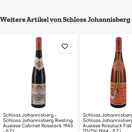
Produktgalerie überspringen
Weitere Artikel von Schloss Johannisberg
Schloss Johannisberg -
Schloss Johannisberg
Schloss Johannisberg Riesling
Schloss Johannisberg
Auslese Cabinet Rosalack 1943
Auslese Rosalack Faß 
- 0,7 l
111/216 1964 - 0,7 l