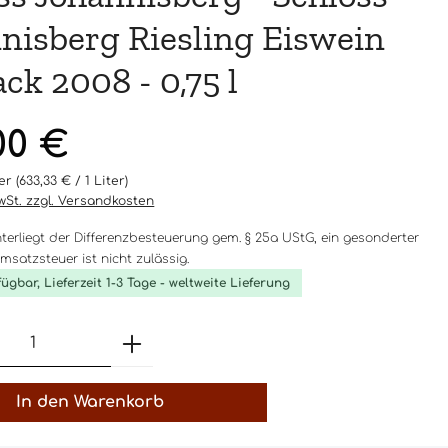
nisberg Riesling Eiswein
ack 2008 - 0,75 l
eis:
00 €
ter
(633,33 € / 1 Liter)
MwSt. zzgl. Versandkosten
nterliegt der Differenzbesteuerung gem. § 25a UStG, ein gesonderter
satzsteuer ist nicht zulässig.
fügbar, Lieferzeit 1-3 Tage - weltweite Lieferung
t Anzahl: Gib den gewünschten Wert 
In den Warenkorb