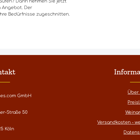
rkaufen? Dann nehmen Sie jetzt
n Angebot. Der
Ihre Bedürfnisse zugeschnitten.
ntakt
Informa
Über
nes.com GmbH
Preisl
er-Straße 50
Weina
Versandkosten - we
5 Köln
Datens