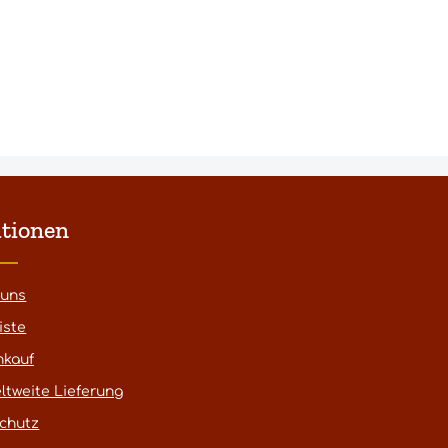
tionen
 uns
iste
nkauf
ltweite Lieferung
chutz