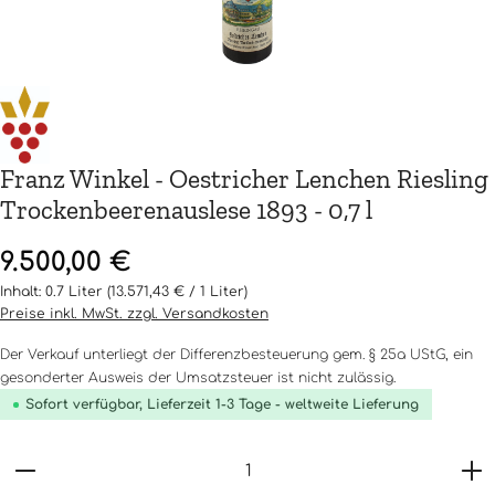
Franz Winkel - Oestricher Lenchen Riesling
Trockenbeerenauslese 1893 - 0,7 l
Regulärer Preis:
9.500,00 €
Inhalt:
0.7 Liter
(13.571,43 € / 1 Liter)
Preise inkl. MwSt. zzgl. Versandkosten
Der Verkauf unterliegt der Differenzbesteuerung gem. § 25a UStG, ein
gesonderter Ausweis der Umsatzsteuer ist nicht zulässig.
Sofort verfügbar, Lieferzeit 1-3 Tage - weltweite Lieferung
Produkt Anzahl: Gib den gewünschten Wert ein o