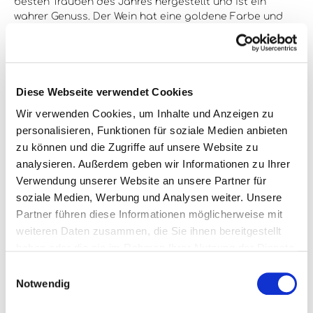
besten Trauben des Jahres hergestellt und ist ein
wahrer Genuss. Der Wein hat eine goldene Farbe und
ein komplexes Bouquet aus Aromen von Honig, Pfirsich,
Aprikose und Zitrusfrüchten. Am Gaumen ist er sehr süß
und reichhaltig, mit einer angenehmen Säure und einem
langen, anhaltenden Abgang. Dieser Wein ist ein
wahres Vergnügen und ein wahrer Genuss für jeden
Diese Webseite verwendet Cookies
Weinliebhaber.
Wir verwenden Cookies, um Inhalte und Anzeigen zu
personalisieren, Funktionen für soziale Medien anbieten
zu können und die Zugriffe auf unsere Website zu
Alkoholgehalt:
n.a.%
analysieren. Außerdem geben wir Informationen zu Ihrer
Verwendung unserer Website an unsere Partner für
Enthält Sulfite:
Ja
soziale Medien, Werbung und Analysen weiter. Unsere
Partner führen diese Informationen möglicherweise mit
Farbe:
weiß
weiteren Daten zusammen, die Sie ihnen bereitgestellt
Flaschengröße:
0,7l
haben oder die sie im Rahmen Ihrer Nutzung der Dienste
gesammelt haben.
Jahrgang:
1893
Einwilligungsauswahl
Notwendig
Land:
Deutschland