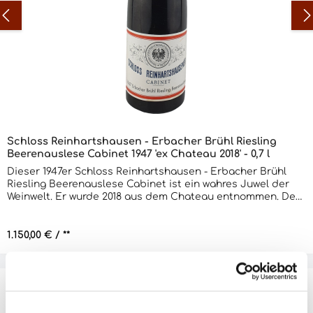
Schloss Reinhartshausen - Erbacher Brühl Riesling
Beerenauslese Cabinet 1947 'ex Chateau 2018' - 0,7 l
Dieser 1947er Schloss Reinhartshausen - Erbacher Brühl
Riesling Beerenauslese Cabinet ist ein wahres Juwel der
Weinwelt. Er wurde 2018 aus dem Chateau entnommen. Der
Wein ist ein wahrer Genuss für die Sinne. Sein Duft ist eine
Mischung aus reifen Früchten, Honig und Gewürzen. Am
Gaumen ist er sehr komplex und vollmundig, mit einer
Regulärer Preis:
1.150,00 €
/ **
angenehmen Säure und einem langen, süßen Abgang. Er ist
ein wahrer Genuss für jeden Weinliebhaber.