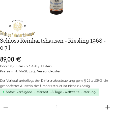
Schloss Reinhartshausen - Riesling 1968 -
0,7 l
Regulärer Preis:
89,00 €
Inhalt:
0.7 Liter
(127,14 € / 1 Liter)
Preise inkl. MwSt. zzgl. Versandkosten
Der Verkauf unterliegt der Differenzbesteuerung gem. § 25a UStG, ein
gesonderter Ausweis der Umsatzsteuer ist nicht zulässig.
Sofort verfügbar, Lieferzeit 1-3 Tage - weltweite Lieferung
Produkt Anzahl: Gib den gewünschten Wert ein o