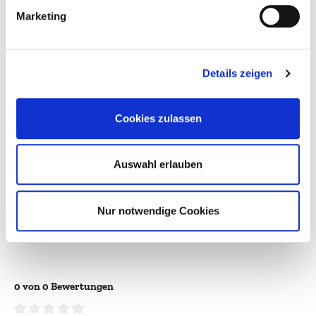
Marketing
Alkoholgehalt:
n.a.%
Details zeigen
Enthält Sulfite:
Ja
Farbe:
weiß
Cookies zulassen
Flaschengröße:
0,7l
Jahrgang:
1968
Auswahl erlauben
Land:
Deutschland
Region:
Rheingau
Nur notwendige Cookies
Verpackungsgröße:
1
0 von 0 Bewertungen