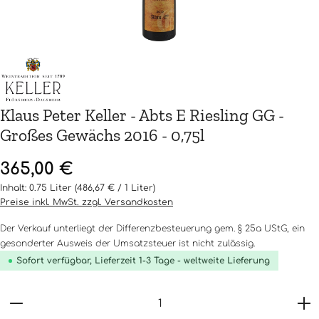
Klaus Peter Keller - Abts E Riesling GG -
Großes Gewächs 2016 - 0,75l
Regulärer Preis:
365,00 €
Inhalt:
0.75 Liter
(486,67 € / 1 Liter)
Preise inkl. MwSt. zzgl. Versandkosten
Der Verkauf unterliegt der Differenzbesteuerung gem. § 25a UStG, ein
gesonderter Ausweis der Umsatzsteuer ist nicht zulässig.
Sofort verfügbar, Lieferzeit 1-3 Tage - weltweite Lieferung
Produkt Anzahl: Gib den gewünschten Wert ein o