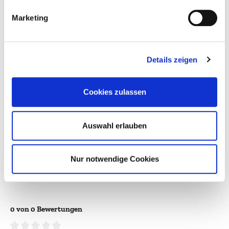
Marketing
Alkoholgehalt:
12,5%
Enthält Sulfite:
Ja
Details zeigen
Farbe:
weiß
Flaschengröße:
0,75l
Cookies zulassen
Jahrgang:
2016
Land:
Deutschland
Auswahl erlauben
Qualitätsstufe:
GG - Großes Gewächs
Region:
Rheinhessen
Nur notwendige Cookies
Verpackungsgröße:
1
0 von 0 Bewertungen