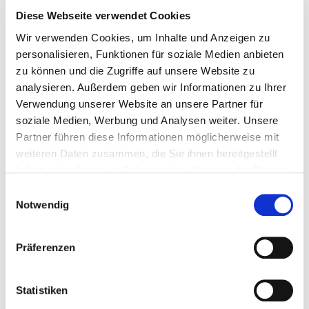
Diese Webseite verwendet Cookies
Produktinformationen "Klaus Peter
Wir verwenden Cookies, um Inhalte und Anzeigen zu
Keller - Abts E Riesling GG - Großes
personalisieren, Funktionen für soziale Medien anbieten
Gewächs 2016 - 0,75l"
zu können und die Zugriffe auf unsere Website zu
analysieren. Außerdem geben wir Informationen zu Ihrer
Verwendung unserer Website an unsere Partner für
soziale Medien, Werbung und Analysen weiter. Unsere
Der Klaus Peter Keller Abts E Riesling GG Großes
Gewächs 2016 ist ein ausgezeichneter Riesling aus dem
Partner führen diese Informationen möglicherweise mit
Rheingau. Er wird aus den besten Trauben der Lage
weiteren Daten zusammen, die Sie ihnen bereitgestellt
Abts E gewonnen und ist ein echtes Gewächs. Der Wein
haben oder die sie im Rahmen Ihrer Nutzung der Dienste
hat eine leuchtend gelbe Farbe und ein komplexes
gesammelt haben.
Einwilligungsauswahl
Bukett mit Aromen von reifen Äpfeln, Zitrusfrüchten und
Notwendig
einem Hauch von Honig. Am Gaumen ist er vollmundig
und kraftvoll, mit einer angenehmen Säure und einem
langen, mineralischen Abgang. Der Abts E Riesling GG
Präferenzen
Großes Gewächs 2016 ist ein wunderbarer Wein, der sich
hervorragend zu Fisch, Geflügel und leichten
Käsegerichten eignet.
Statistiken