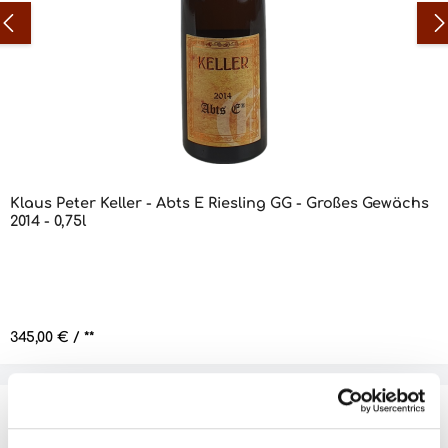
Klaus Peter Keller - Abts E Riesling GG - Großes Gewächs
2014 - 0,75l
Regulärer Preis:
345,00 €
/ **