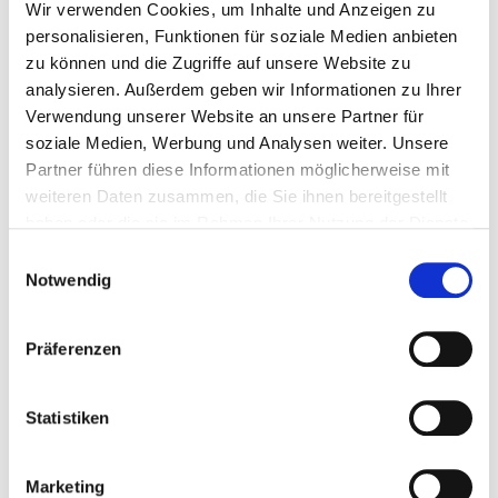
0,75l"
Wir verwenden Cookies, um Inhalte und Anzeigen zu
personalisieren, Funktionen für soziale Medien anbieten
zu können und die Zugriffe auf unsere Website zu
19/20 GreatestWines Punkte
analysieren. Außerdem geben wir Informationen zu Ihrer
Verwendung unserer Website an unsere Partner für
fruchtbetont
soziale Medien, Werbung und Analysen weiter. Unsere
ausgewogene Frische & Mineralität
Partner führen diese Informationen möglicherweise mit
komplex & tief
weiteren Daten zusammen, die Sie ihnen bereitgestellt
haben oder die sie im Rahmen Ihrer Nutzung der Dienste
Der Angelo Negro Sette Anni Arneis Roero DOCG 2017
gesammelt haben.
aus dem Piemont zeigt eine strohgelbe Farbe und ein
Einwilligungsauswahl
Bouquet von weißen Blüten, reifen Birnen und
Notwendig
Zitrusfrüchten. Am Gaumen bietet der Wein eine
ausgewogene Frische und Mineralität, ergänzt durch
eine feine Mandelnote im Abgang. Die siebenjährige
Präferenzen
Reifung verleiht ihm Komplexität und Tiefe. Ein Genuss
für Liebhaber der italienischen Weinkultur.
Statistiken
Alkoholgehalt:
13,5% vol
Marketing