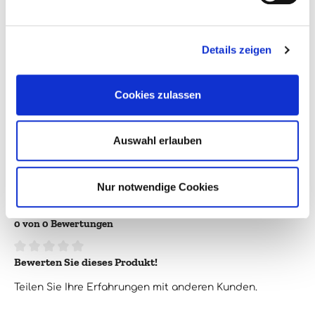
Enthält Sulfite:
Ja
Farbe:
weiß
Details zeigen
Flaschengröße:
0,75l
Cookies zulassen
Jahrgang:
2017
Land:
Italien
Auswahl erlauben
Region:
Piemont
Verpackungsgröße:
1
Nur notwendige Cookies
0 von 0 Bewertungen
Bewerten Sie dieses Produkt!
Durchschnittliche Bewertung von 0 von 5 Sternen
Teilen Sie Ihre Erfahrungen mit anderen Kunden.