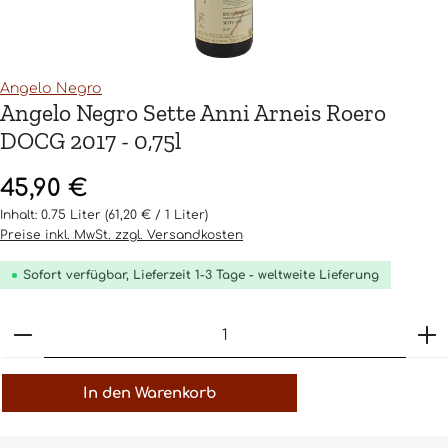
Angelo Negro
Angelo Negro Sette Anni Arneis Roero
DOCG 2017 - 0,75l
Regulärer Preis:
45,90 €
Inhalt:
0.75 Liter
(61,20 € / 1 Liter)
Preise inkl. MwSt. zzgl. Versandkosten
Sofort verfügbar, Lieferzeit 1-3 Tage - weltweite Lieferung
Produkt Anzahl: Gib den gewünschten Wert ein o
In den Warenkorb