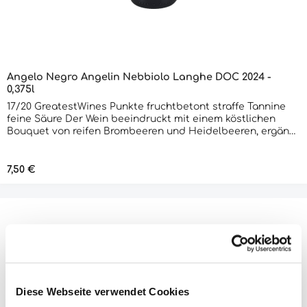
Angelo Negro Angelin Nebbiolo Langhe DOC 2024 -
0,375l
17/20 GreatestWines Punkte fruchtbetont straffe Tannine
feine Säure Der Wein beeindruckt mit einem köstlichen
Bouquet von reifen Brombeeren und Heidelbeeren, ergänzt
durch einen Hauch von Kokosmilch. Straffe Tannine und
feine Säure verleihen ihm eine bemerkenswerte Struktur
und Balance. Mit 17 von 20 Punkten zeigt er eine
Regulärer Preis:
7,50 €
herausragende Qualität, die die Essenz der Langhe-Region
widerspiegelt. Ein eleganter Genuss, der sowohl Einsteiger
als auch Kenner begeistert.
Produktinformationen "Angelo Negro
Sette Anni Arneis Roero DOCG 2017 -
Diese Webseite verwendet Cookies