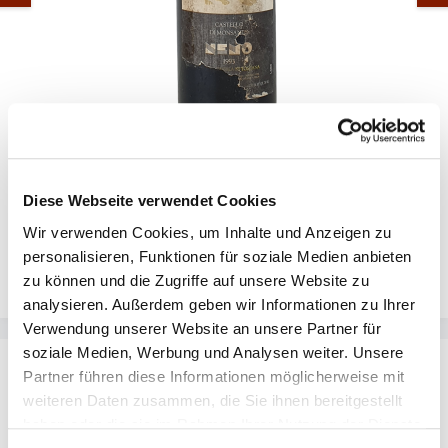
Monsanto Nemo 1993 - 0,75l
Diese Webseite verwendet Cookies
Monsanto Nemo 1993 ist ein einzigartiger italienischer
Rotwein, der aus den besten Trauben der Region
Wir verwenden Cookies, um Inhalte und Anzeigen zu
hergestellt wird. Der Wein hat ein intensives, rubinrotes
Farbspiel und ein komplexes Bouquet aus reifen Früchten,
personalisieren, Funktionen für soziale Medien anbieten
Gewürzen und Kräutern. Der Geschmack ist vollmundig und
zu können und die Zugriffe auf unsere Website zu
ausgewogen, mit einer angenehmen Säure und einem
Verkaufspreis:
31,92 €
Regulärer Preis:
/ **
39,90 €
analysieren. Außerdem geben wir Informationen zu Ihrer
langen, fruchtigen Abgang. Der Monsanto Nemo 1993 ist
ein ausgezeichneter Begleiter zu vielen Gerichten,
Verwendung unserer Website an unsere Partner für
besonders zu Wildgerichten, Käse und Schokolade. Er ist
soziale Medien, Werbung und Analysen weiter. Unsere
ein wunderbarer Wein, der ein unvergessliches
Partner führen diese Informationen möglicherweise mit
Geschmackserlebnis bietet.
weiteren Daten zusammen, die Sie ihnen bereitgestellt
haben oder die sie im Rahmen Ihrer Nutzung der Dienste