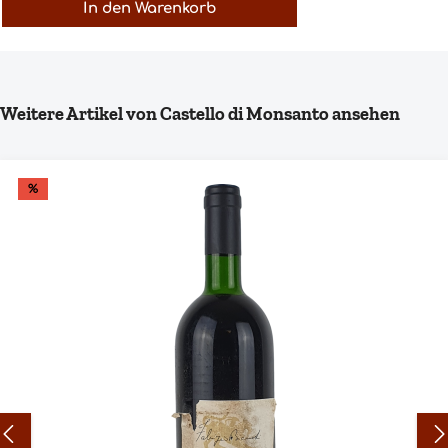
In den Warenkorb
Produktgalerie überspringen
Weitere Artikel von Castello di Monsanto ansehen
%