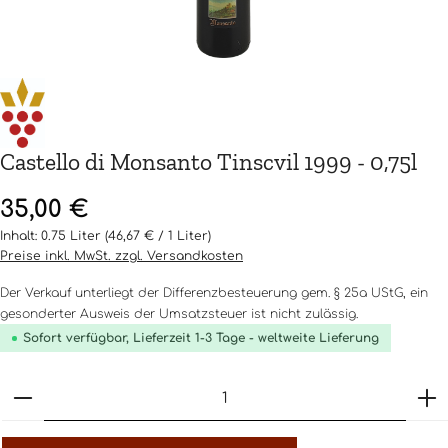
Castello di Monsanto Tinscvil 1999 - 0,75l
Regulärer Preis:
35,00 €
Inhalt:
0.75 Liter
(46,67 € / 1 Liter)
Preise inkl. MwSt. zzgl. Versandkosten
Der Verkauf unterliegt der Differenzbesteuerung gem. § 25a UStG, ein
gesonderter Ausweis der Umsatzsteuer ist nicht zulässig.
Sofort verfügbar, Lieferzeit 1-3 Tage - weltweite Lieferung
Produkt Anzahl: Gib den gewünschten Wert ein o