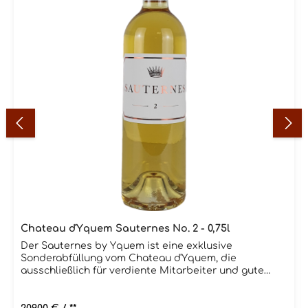
Chateau d'Yquem Sauternes No. 2 - 0,75l
Der Sauternes by Yquem ist eine exklusive
Sonderabfüllung vom Chateau d'Yquem, die
ausschließlich für verdiente Mitarbeiter und gute
Freunde des Yquem-Eigentümers LVMH hergestellt
und nicht über den Handel distribuiert wird.Im
Gegensatz zum klassischen Yquem, dessen Qualität