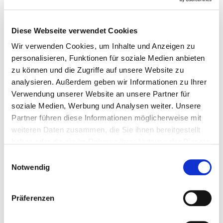
Jahrgängen von 2010 bis 2014
Sauternes 3: Abgefüllt 2017, Cuvée aus vier
Jahrgängen zwischen 2011 und 2016
Diese Webseite verwendet Cookies
Sauternes 4: Abgefüllt 2017, Cuvée aus drei
Wir verwenden Cookies, um Inhalte und Anzeigen zu
Jahrgängen zwischen 2011 und 2016
personalisieren, Funktionen für soziale Medien anbieten
Sauternes 5: Abgefüllt 2019, Cuvée aus den drei
zu können und die Zugriffe auf unsere Website zu
Jahrgängen von 2014 bis 2016
Sauternes 6: Abgefüllt 2020, Cuvée aus vier
analysieren. Außerdem geben wir Informationen zu Ihrer
Jahrgängen zwischen 2014 und 2019
Verwendung unserer Website an unsere Partner für
Sauternes 7: Abgefüllt 2021, Cuvée aus vier
soziale Medien, Werbung und Analysen weiter. Unsere
Jahrgängen zwischen 2015 und 2020
Partner führen diese Informationen möglicherweise mit
Sauternes 8: Abgefüllt 2022, Cuvée aus vier
weiteren Daten zusammen, die Sie ihnen bereitgestellt
Jahrgängen zwischen 2016 und 2020
haben oder die sie im Rahmen Ihrer Nutzung der Dienste
gesammelt haben.
Einwilligungsauswahl
Notwendig
Alkoholgehalt:
14%
Enthält Sulfite:
Ja
Präferenzen
Farbe:
weiß