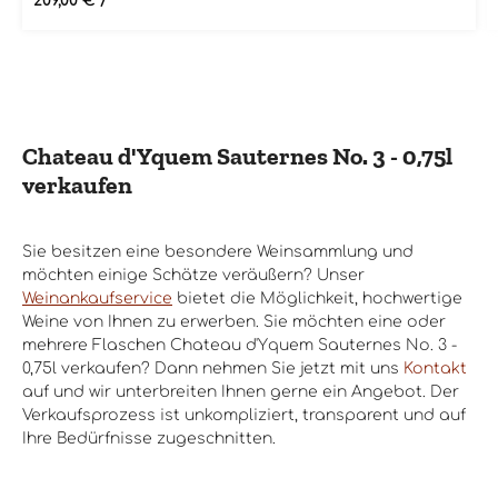
Regulärer Preis:
209,00 €
/ **
den jahrgangstypischen Schwankungen unterliegt,
verfolgt Chateau d'Yquem bei diesem Wein das
Konzept einer möglichst gleichbleibenden Qualität,
die durch die Kombination mehrerer Jahrgänge
miteinander erreicht wird. Dadurch wird der Wein auch
zugänglicher und hat eine angenehme Frische.Bisher
sind die folgenden Abfüllungen
Chateau d'Yquem Sauternes No. 3 - 0,75l
erschienen: Sauternes 1: Abgefüllt 2014, Cuvée aus
verkaufen
den vier Jahrgängen von 2010 bis 2013Sauternes 2:
Abgefüllt 2016, Cuvée aus den fünf Jahrgängen von
2010 bis 2014Sauternes 3: Abgefüllt 2017, Cuvée aus
vier Jahrgängen zwischen 2011 und 2016 Sauternes 4:
Sie besitzen eine besondere Weinsammlung und
Abgefüllt 2017, Cuvée aus drei Jahrgängen zwischen
möchten einige Schätze veräußern? Unser
2011 und 2016 Sauternes 5: Abgefüllt 2019, Cuvée aus
Weinankaufservice
bietet die Möglichkeit, hochwertige
den drei Jahrgängen von 2014 bis 2016 Sauternes 6:
Abgefüllt 2020, Cuvée aus vier Jahrgängen zwischen
Weine von Ihnen zu erwerben. Sie möchten eine oder
2014 und 2019 Sauternes 7: Abgefüllt 2021, Cuvée aus
mehrere Flaschen Chateau d'Yquem Sauternes No. 3 -
vier Jahrgängen zwischen 2015 und 2020 Sauternes 8:
0,75l verkaufen? Dann nehmen Sie jetzt mit uns
Kontakt
Abgefüllt 2022, Cuvée aus vier Jahrgängen zwischen
auf und wir unterbreiten Ihnen gerne ein Angebot. Der
2016 und 2020
Verkaufsprozess ist unkompliziert, transparent und auf
Ihre Bedürfnisse zugeschnitten.