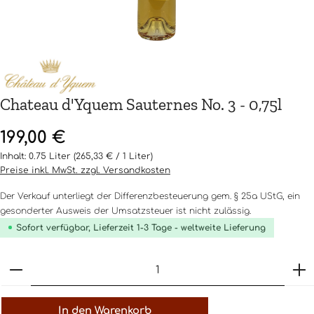
Chateau d'Yquem Sauternes No. 3 - 0,75l
Regulärer Preis:
199,00 €
Inhalt:
0.75 Liter
(265,33 € / 1 Liter)
Preise inkl. MwSt. zzgl. Versandkosten
Der Verkauf unterliegt der Differenzbesteuerung gem. § 25a UStG, ein
gesonderter Ausweis der Umsatzsteuer ist nicht zulässig.
Sofort verfügbar, Lieferzeit 1-3 Tage - weltweite Lieferung
Produkt Anzahl: Gib den gewünschten Wert ein o
In den Warenkorb