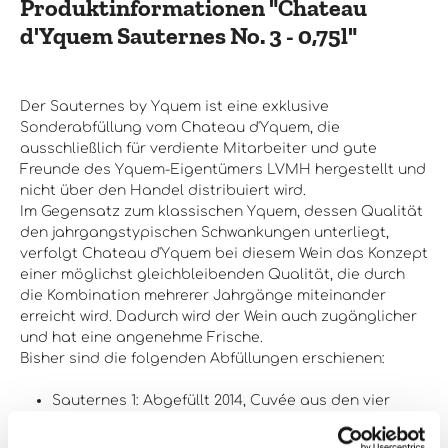
Produktinformationen "Chateau
zwischen 2011 und 2016 Sauternes 4: Abgefüllt 2017, Cuvée
aus drei Jahrgängen zwischen 2011 und 2016 Sauternes 5:
d'Yquem Sauternes No. 3 - 0,75l"
Abgefüllt 2019, Cuvée aus den drei Jahrgängen von 2014 bis
2016 Sauternes 6: Abgefüllt 2020, Cuvée aus vier
Jahrgängen zwischen 2014 und 2019 Sauternes 7: Abgefüllt
2021, Cuvée aus vier Jahrgängen zwischen 2015 und
Der Sauternes by Yquem ist eine exklusive
2020 Sauternes 8: Abgefüllt 2022, Cuvée aus vier
Sonderabfüllung vom Chateau d'Yquem, die
Jahrgängen zwischen 2016 und 2020
ausschließlich für verdiente Mitarbeiter und gute
Freunde des Yquem-Eigentümers LVMH hergestellt und
nicht über den Handel distribuiert wird.
Im Gegensatz zum klassischen Yquem, dessen Qualität
den jahrgangstypischen Schwankungen unterliegt,
verfolgt Chateau d'Yquem bei diesem Wein das Konzept
einer möglichst gleichbleibenden Qualität, die durch
die Kombination mehrerer Jahrgänge miteinander
erreicht wird. Dadurch wird der Wein auch zugänglicher
und hat eine angenehme Frische.
Bisher sind die folgenden Abfüllungen erschienen:
Sauternes 1: Abgefüllt 2014, Cuvée aus den vier
Jahrgängen von 2010 bis 2013
Sauternes 2: Abgefüllt 2016, Cuvée aus den fünf