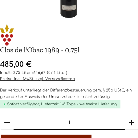
Clos de l'Obac 1989 - 0,75l
Regulärer Preis:
485,00 €
Inhalt:
0.75 Liter
(646,67 € / 1 Liter)
Preise inkl. MwSt. zzgl. Versandkosten
Der Verkauf unterliegt der Differenzbesteuerung gem. § 25a UStG, ein
gesonderter Ausweis der Umsatzsteuer ist nicht zulässig.
Sofort verfügbar, Lieferzeit 1-3 Tage - weltweite Lieferung
Produkt Anzahl: Gib den gewünschten Wert ein o