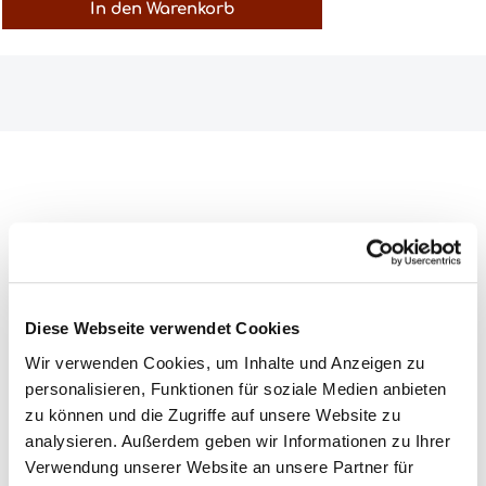
In den Warenkorb
Alkoholgehalt:
12,5%
Enthält Sulfite:
Ja
Diese Webseite verwendet Cookies
Farbe:
rot
Wir verwenden Cookies, um Inhalte und Anzeigen zu
Flaschengröße:
0,75l
personalisieren, Funktionen für soziale Medien anbieten
zu können und die Zugriffe auf unsere Website zu
Jahrgang:
1989
analysieren. Außerdem geben wir Informationen zu Ihrer
Land:
Spanien
Verwendung unserer Website an unsere Partner für