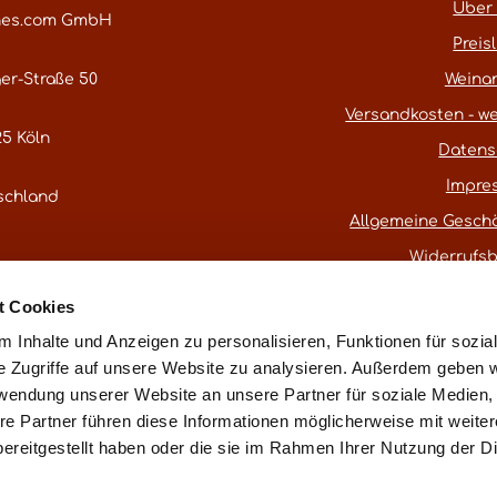
Über
nes.com GmbH
Preisl
er-Straße 50
Weina
Versandkosten - we
5 Köln
Datens
Impre
schland
Allgemeine Gesch
Widerrufs
atestwines.com
t Cookies
er
Kontaktformular
.
 Inhalte und Anzeigen zu personalisieren, Funktionen für sozia
e Zugriffe auf unsere Website zu analysieren. Außerdem geben w
rwendung unserer Website an unsere Partner für soziale Medien
* Alle Preise inkl. gesetzl. Mehrwertsteuer
re Partner führen diese Informationen möglicherweise mit weite
ereitgestellt haben oder die sie im Rahmen Ihrer Nutzung der D
ß § 25a UStG ohne Ausweis der Mehrwertsteuer (Differenzbest