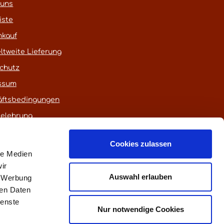
 uns
iste
nkauf
ltweite Lieferung
chutz
ssum
äftsbedingungen
belehrung
Cookies zulassen
le Medien
ir
Auswahl erlauben
, Werbung
ren Daten
ienste
euerung)
Nur notwendige Cookies