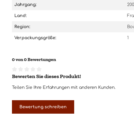
Jahrgang:
20
Land:
Fra
Region:
Bo
Verpackungsgröße:
1
0 von 0 Bewertungen
Bewerten Sie dieses Produkt!
Durchschnittliche Bewertung von 0 von 5 Sternen
Teilen Sie Ihre Erfahrungen mit anderen Kunden.
Bewertung schreiben