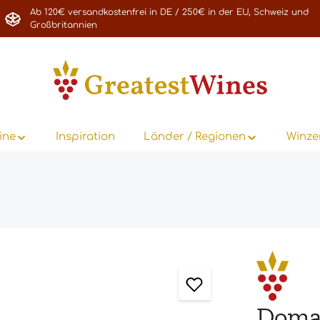
Ab 120€ versandkostenfrei in DE / 250€ in der EU, Schweiz und
Großbritannien
ine
Inspiration
Länder / Regionen
Winze
Doma