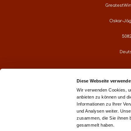
GreatestWi
Oskar-Jäg
5082
Deut
service@gre
Diese Webseite verwende
Oder über uns
Wir verwenden Cookies, um
anbieten zu können und di
Informationen zu Ihrer Ve
und Analysen weiter. Unse
zusammen, die Sie ihnen b
** gemä
gesammelt haben.