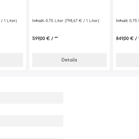
 / 1 Liter)
Inhalt:
0.75 Liter
(798,67 € / 1 Liter)
Inhalt:
0.75
Regulärer Preis:
599,00 €
/ **
Regulärer 
849,00 €
/ 
Details