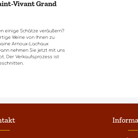
int-Vivant Grand
n einige Schätze veräußern?
rtige Weine von Ihnen zu
maine Arnoux-Lachaux
Dann nehmen Sie jetzt mit uns
t. Der Verkaufsprozess ist
eschnitten.
ntakt
Informa