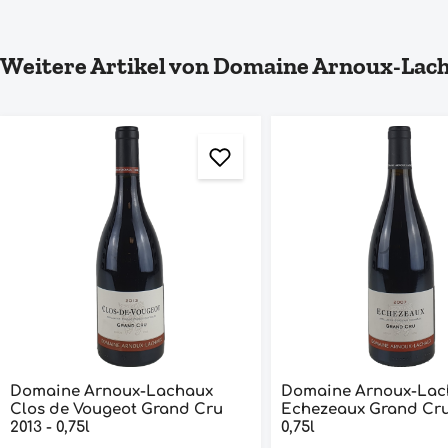
Produktgalerie überspringen
Weitere Artikel von Domaine Arnoux-Lac
Domaine Arnoux-Lachaux
Domaine Arnoux-Lac
Clos de Vougeot Grand Cru
Echezeaux Grand Cru 2007 -
2013 - 0,75l
0,75l