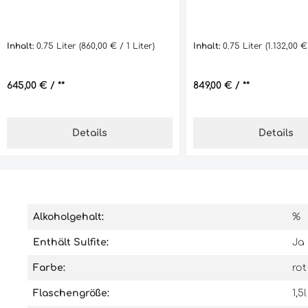
Inhalt:
0.75 Liter
(860,00 € / 1 Liter)
Inhalt:
0.75 Liter
(1.132,00 €
Regulärer Preis:
645,00 €
/ **
Regulärer Preis:
849,00 €
/ **
Details
Details
Alkoholgehalt:
%
Enthält Sulfite:
Ja
Farbe:
rot
Flaschengröße:
1,5l