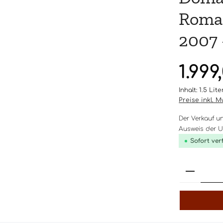
Roman
2007 -
Regulärer Pr
1.999
Inhalt:
1.5 Lit
Preise inkl. 
Der Verkauf u
Ausweis der Um
Sofort ver
Produk