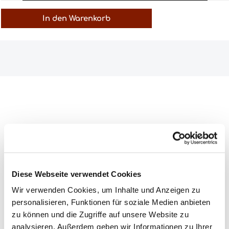
In den Warenkorb
Alkoholgehalt:
13,5% vol
Enthält Sulfite:
Ja
Diese Webseite verwendet Cookies
Farbe:
rot
Wir verwenden Cookies, um Inhalte und Anzeigen zu
Flaschengröße:
0,75l
personalisieren, Funktionen für soziale Medien anbieten
Jahrgang:
2009
zu können und die Zugriffe auf unsere Website zu
analysieren. Außerdem geben wir Informationen zu Ihrer