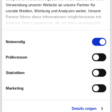
Land:
Frankreich
Verwendung unserer Website an unsere Partner für
Region:
Bourgogne
soziale Medien, Werbung und Analysen weiter. Unsere
Partner führen diese Informationen möglicherweise mit
Verpackungsgröße:
1
weiteren Daten zusammen, die Sie ihnen bereitgestellt
haben oder die sie im Rahmen Ihrer Nutzung der Dienste
gesammelt haben.
Einwilligungsauswahl
0 von 0 Bewertungen
Notwendig
Bewerten Sie dieses Produkt!
Durchschnittliche Bewertung von 0 von 5 Sternen
Präferenzen
Teilen Sie Ihre Erfahrungen mit anderen Kunden.
Statistiken
Bewertung schreiben
Marketing
Bewertungen nur in der aktuellen Sprache anzeigen.
Details zeigen