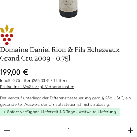
Domaine Daniel Rion & Fils Echezeaux
Grand Cru 2009 - 0,75l
Regulärer Preis:
199,00 €
Inhalt:
0.75 Liter
(265,33 € / 1 Liter)
Preise inkl. MwSt. zzgl. Versandkosten
Der Verkauf unterliegt der Differenzbesteuerung gem. § 25a UStG, ein
gesonderter Ausweis der Umsatzsteuer ist nicht zulässig.
Sofort verfügbar, Lieferzeit 1-3 Tage - weltweite Lieferung
Produkt Anzahl: Gib den gewünschten Wert ein o