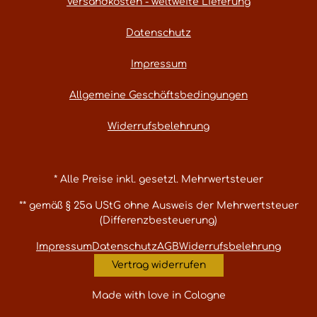
Versandkosten - weltweite Lieferung
Datenschutz
Impressum
Allgemeine Geschäftsbedingungen
Widerrufsbelehrung
* Alle Preise inkl. gesetzl. Mehrwertsteuer
** gemäß § 25a UStG ohne Ausweis der Mehrwertsteuer
(Differenzbesteuerung)
Impressum
Datenschutz
AGB
Widerrufsbelehrung
Vertrag widerrufen
Made with love in Cologne
Umsetzung