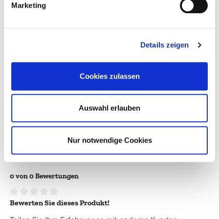
Marketing
Alkoholgehalt:
12,5%
Enthält Sulfite:
Ja
Details zeigen
Farbe:
weiß
Flaschengröße:
0,75l
Cookies zulassen
Jahrgang:
2024
Land:
Frankreich
Auswahl erlauben
Region:
Rhone
Nur notwendige Cookies
Verpackungsgröße:
1
0 von 0 Bewertungen
Bewerten Sie dieses Produkt!
Durchschnittliche Bewertung von 0 von 5 Sternen