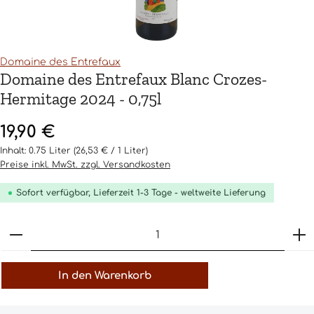
Domaine des Entrefaux
Domaine des Entrefaux Blanc Crozes-
Hermitage 2024 - 0,75l
Regulärer Preis:
19,90 €
Inhalt:
0.75 Liter
(26,53 € / 1 Liter)
Preise inkl. MwSt. zzgl. Versandkosten
Sofort verfügbar, Lieferzeit 1-3 Tage - weltweite Lieferung
Produkt Anzahl: Gib den gewünschten Wert ein o
In den Warenkorb