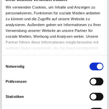
2024 - 0,75l"
Wir verwenden Cookies, um Inhalte und Anzeigen zu
personalisieren, Funktionen für soziale Medien anbieten
zu können und die Zugriffe auf unsere Website zu
16/20 GreatestWines Punkte
analysieren. Außerdem geben wir Informationen zu Ihrer
fruchtbetont
Verwendung unserer Website an unsere Partner für
ausgewogen & frisch
soziale Medien, Werbung und Analysen weiter. Unsere
fein mineralisch
Partner führen diese Informationen möglicherweise mit
weiteren Daten zusammen, die Sie ihnen bereitgestellt
Der Domaine des Entrefaux Blanc Crozes-Hermitage
haben oder die sie im Rahmen Ihrer Nutzung der Dienste
2024 ist ein Weißwein aus der nördlichen Rhône. Er
gesammelt haben.
bietet ein Bouquet von weißen Blüten, reifen Birnen und
Einwilligungsauswahl
einem Hauch von Zitrusfrüchten. Am Gaumen zeigt er
Notwendig
eine ausgewogene Frische und Fülle, ergänzt durch
eine feine mineralische Note. Die Domaine des
Entrefaux kombiniert Tradition und Innovation in ihrer
Präferenzen
nachhaltigen Weinbauphilosophie. Dieser Wein passt
hervorragend zu Fischgerichten und milden
Käsesorten.
Statistiken