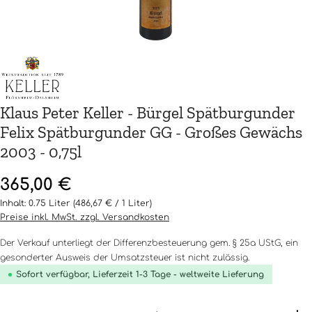
Klaus Peter Keller - Bürgel Spätburgunder
Felix Spätburgunder GG - Großes Gewächs
2003 - 0,75l
Regulärer Preis:
365,00 €
Inhalt:
0.75 Liter
(486,67 € / 1 Liter)
Preise inkl. MwSt. zzgl. Versandkosten
Der Verkauf unterliegt der Differenzbesteuerung gem. § 25a UStG, ein
gesonderter Ausweis der Umsatzsteuer ist nicht zulässig.
Sofort verfügbar, Lieferzeit 1-3 Tage - weltweite Lieferung
Produkt Anzahl: Gib den gewünschten Wert ein o