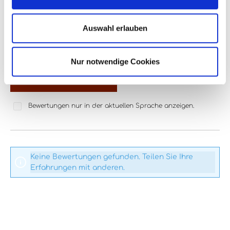
0 von 0 Bewertungen
Bewerten Sie dieses Produkt!
Auswahl erlauben
Durchschnittliche Bewertung von 0 von 5 Sternen
Teilen Sie Ihre Erfahrungen mit anderen Kunden.
Nur notwendige Cookies
Bewertung schreiben
Bewertungen nur in der aktuellen Sprache anzeigen.
Keine Bewertungen gefunden. Teilen Sie Ihre
Erfahrungen mit anderen.