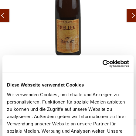
Klaus Peter Keller - Abts E Riesling GG - Großes Gewächs
2014 - 0,75l
Diese Webseite verwendet Cookies
Wir verwenden Cookies, um Inhalte und Anzeigen zu
personalisieren, Funktionen für soziale Medien anbieten
zu können und die Zugriffe auf unsere Website zu
Regulärer Preis:
345,00 €
/ **
analysieren. Außerdem geben wir Informationen zu Ihrer
Verwendung unserer Website an unsere Partner für
soziale Medien, Werbung und Analysen weiter. Unsere