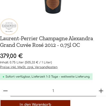
Laurent-Perrier Champagne Alexandra
Grand Cuvée Rosé 2012 - 0,75l OC
Regulärer Preis:
379,00 €
Inhalt:
0.75 Liter
(505,33 € / 1 Liter)
Preise inkl. MwSt. zzgl. Versandkosten
Sofort verfügbar, Lieferzeit 1-3 Tage - weltweite Lieferung
Produkt Anzahl: Gib den gewünschten Wert ein o
In den Warenkorb