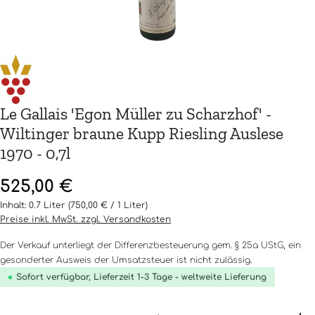
Le Gallais 'Egon Müller zu Scharzhof' -
Wiltinger braune Kupp Riesling Auslese
1970 - 0,7l
Regulärer Preis:
525,00 €
Inhalt:
0.7 Liter
(750,00 € / 1 Liter)
Preise inkl. MwSt. zzgl. Versandkosten
Der Verkauf unterliegt der Differenzbesteuerung gem. § 25a UStG, ein
gesonderter Ausweis der Umsatzsteuer ist nicht zulässig.
Sofort verfügbar, Lieferzeit 1-3 Tage - weltweite Lieferung
Produkt Anzahl: Gib den gewünschten Wert ein o