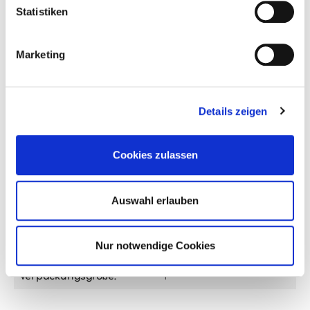
Statistiken
Weinliebhaber.
Marketing
Alkoholgehalt:
n.a.%
Enthält Sulfite:
Ja
Details zeigen
Farbe:
weiß
Flaschengröße:
0,7l
Cookies zulassen
Jahrgang:
1970
Auswahl erlauben
Land:
Deutschland
Qualitätsstufe:
Auslese
Nur notwendige Cookies
Region:
Mosel-Saar-Ruwer
Verpackungsgröße:
1