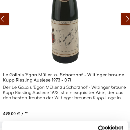
Le Gallais 'Egon Müller zu Scharzhof' - Wiltinger braune
Kupp Riesling Auslese 1973 - 0,7l
Der Le Gallais 'Egon Müller zu Scharzhof' - Wiltinger braune
Kupp Riesling Auslese 1973 ist ein exquisiter Wein, der aus
den besten Trauben der Wiltinger braunen Kupp-Lage in
der Mosel stammt. Der Wein ist einzigartig und wird nur in
sehr begrenzten Mengen produziert. Er ist ein klassischer
Riesling, der eine reiche, komplexe Aromatik aufweist. Der
Regulärer Preis:
495,00 €
/ **
Wein ist sehr ausgewogen und hat eine lebendige Säure,
die von einer reichen Fruchtigkeit begleitet wird. Der Wein
hat eine leuchtend goldene Farbe und ein sehr langes