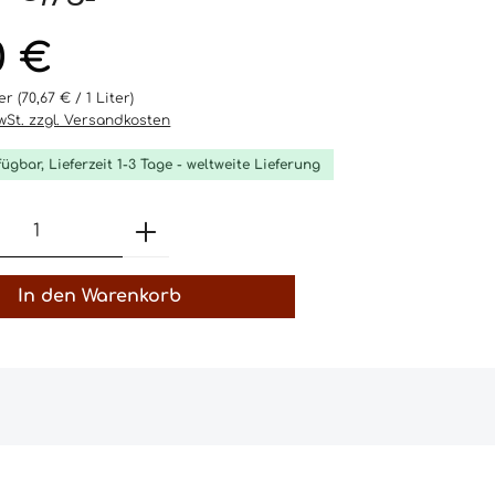
eis:
0 €
ter
(70,67 € / 1 Liter)
MwSt. zzgl. Versandkosten
fügbar, Lieferzeit 1-3 Tage - weltweite Lieferung
t Anzahl: Gib den gewünschten Wert 
In den Warenkorb