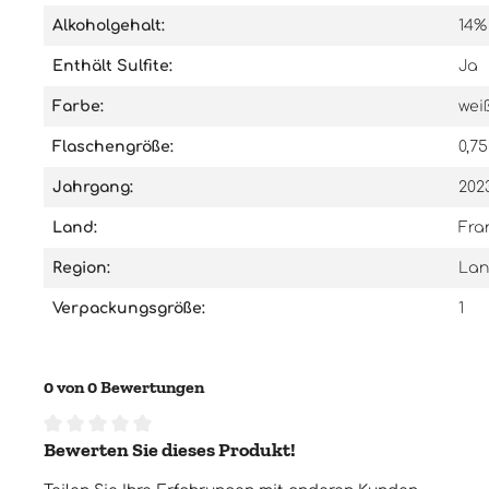
Alkoholgehalt:
14%
Enthält Sulfite:
Ja
Farbe:
wei
Flaschengröße:
0,75
Jahrgang:
202
Land:
Fra
Region:
Lan
Verpackungsgröße:
1
0 von 0 Bewertungen
Bewerten Sie dieses Produkt!
Durchschnittliche Bewertung von 0 von 5 Sternen