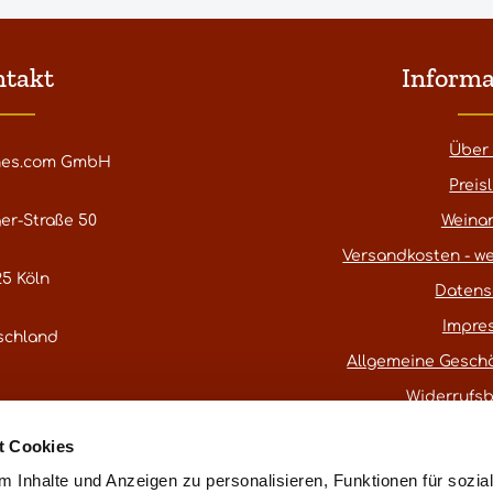
ntakt
Informa
Über
nes.com GmbH
Preisl
er-Straße 50
Weina
Versandkosten - we
5 Köln
Datens
Impre
schland
Allgemeine Gesch
Widerrufs
atestwines.com
t Cookies
er
Kontaktformular
.
 Inhalte und Anzeigen zu personalisieren, Funktionen für sozia