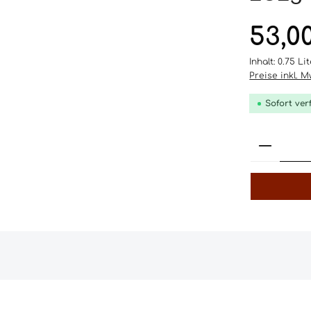
Regulärer Pr
53,0
Inhalt:
0.75 Li
Preise inkl. 
Sofort ver
Produk