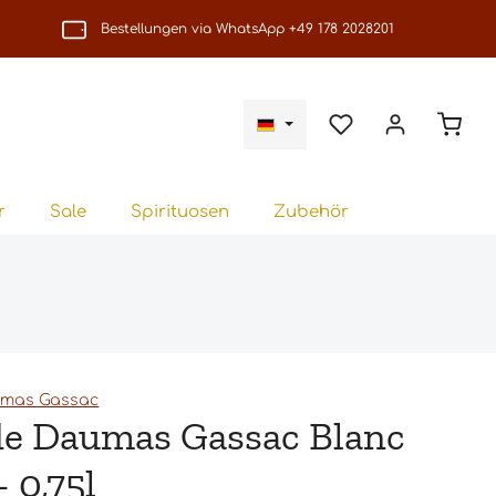
Bestellungen via WhatsApp +49 178 2028201
Du hast 0 Produkte
Waren
r
Sale
Spirituosen
Zubehör
umas Gassac
e Daumas Gassac Blanc
 0,75l