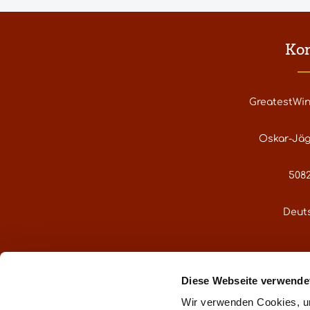
Ko
GreatestWi
Oskar-Jäg
5082
Deut
service@gre
Diese Webseite verwende
Oder über uns
Wir verwenden Cookies, um