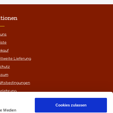
tionen
 uns
iste
nkauf
ltweite Lieferung
chutz
ssum
äftsbedingungen
belehrung
Cookies zulassen
le Medien