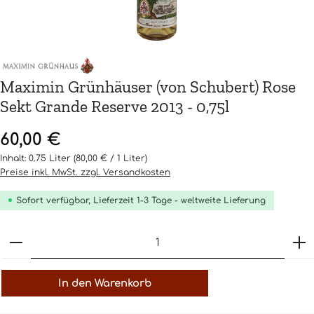
Maximin Grünhäuser (von Schubert) Rose
Sekt Grande Reserve 2013 - 0,75l
Regulärer Preis:
60,00 €
Inhalt:
0.75 Liter
(80,00 € / 1 Liter)
Preise inkl. MwSt. zzgl. Versandkosten
Sofort verfügbar, Lieferzeit 1-3 Tage - weltweite Lieferung
Produkt Anzahl: Gib den gewünschten Wert ein o
In den Warenkorb