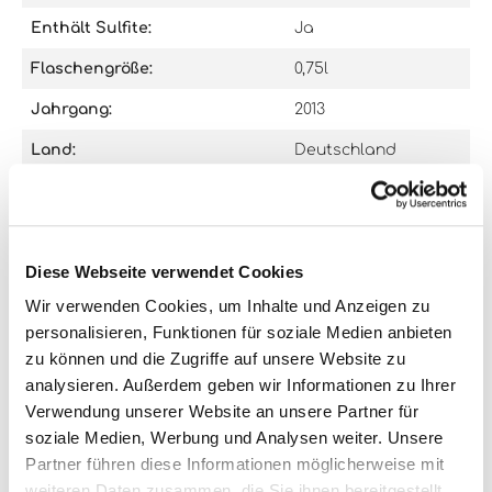
Enthält Sulfite:
Ja
Flaschengröße:
0,75l
Jahrgang:
2013
Land:
Deutschland
Region:
Mosel
Verpackungsgröße:
1
Diese Webseite verwendet Cookies
Wir verwenden Cookies, um Inhalte und Anzeigen zu
0 von 0 Bewertungen
personalisieren, Funktionen für soziale Medien anbieten
zu können und die Zugriffe auf unsere Website zu
Bewerten Sie dieses Produkt!
Durchschnittliche Bewertung von 0 von 5 Sternen
analysieren. Außerdem geben wir Informationen zu Ihrer
Teilen Sie Ihre Erfahrungen mit anderen Kunden.
Verwendung unserer Website an unsere Partner für
soziale Medien, Werbung und Analysen weiter. Unsere
Partner führen diese Informationen möglicherweise mit
Bewertung schreiben
weiteren Daten zusammen, die Sie ihnen bereitgestellt