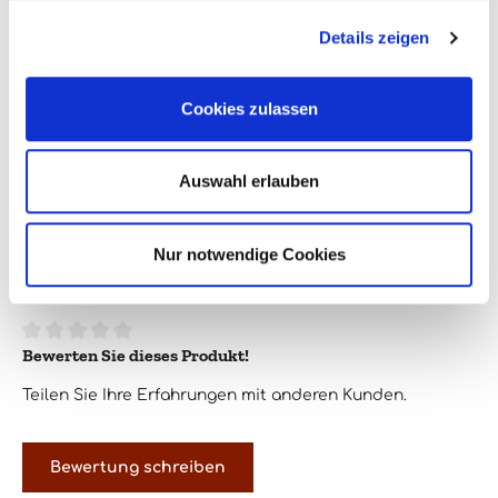
Farbe:
rot
Details zeigen
Flaschengröße:
0,75l
Jahrgang:
2021
Cookies zulassen
Land:
Italien
Region:
Piemont
Auswahl erlauben
Verpackungsgröße:
1
Nur notwendige Cookies
0 von 0 Bewertungen
Bewerten Sie dieses Produkt!
Durchschnittliche Bewertung von 0 von 5 Sternen
Teilen Sie Ihre Erfahrungen mit anderen Kunden.
Bewertung schreiben