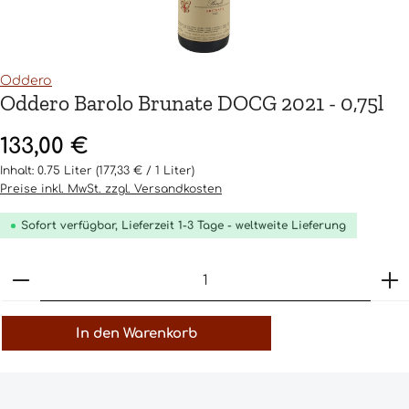
Oddero
Oddero Barolo Brunate DOCG 2021 - 0,75l
Regulärer Preis:
133,00 €
Inhalt:
0.75 Liter
(177,33 € / 1 Liter)
Preise inkl. MwSt. zzgl. Versandkosten
Sofort verfügbar, Lieferzeit 1-3 Tage - weltweite Lieferung
Produkt Anzahl: Gib den gewünschten Wert ein o
In den Warenkorb