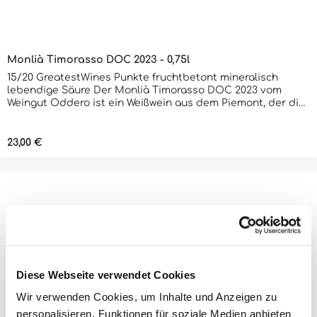
Monlià Timorasso DOC 2023 - 0,75l
15/20 GreatestWines Punkte fruchtbetont mineralisch
lebendige Säure Der Monlià Timorasso DOC 2023 vom
Weingut Oddero ist ein Weißwein aus dem Piemont, der die
Region in jedem Tropfen widerspiegelt. Er zeigt eine
goldgelbe Farbe und bietet ein Bouquet von reifen Birnen,
weißen Blüten und einem Hauch von Honig. Am Gaumen
Regulärer Preis:
23,00 €
zeigt sich eine ausgeprägte Mineralität, begleitet von
lebendiger Säure und einem eleganten Abgang. Die
Vinifikation und die Hingabe der Familie Oddero machen
diesen Wein zu einer Bereicherung für jede Weinkarte.
Produktinformationen "Oddero
Barolo Brunate DOCG 2021 - 0,75l"
Diese Webseite verwendet Cookies
Wir verwenden Cookies, um Inhalte und Anzeigen zu
personalisieren, Funktionen für soziale Medien anbieten