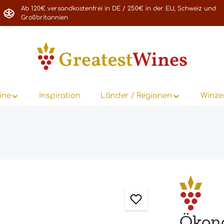
Ab 120€ versandkostenfrei in DE / 250€ in der EU, Schweiz und
Großbritannien
ine
Inspiration
Länder / Regionen
Winze
Ökono