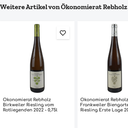
Produktgalerie überspringen
Weitere Artikel von Ökonomierat Rebholz
Ökonomierat Rebholz
Ökonomierat Rebhol
Birkweiler Riesling vom
Frankweiler Biengart
Rotliegenden 2022 - 0,75l
Riesl