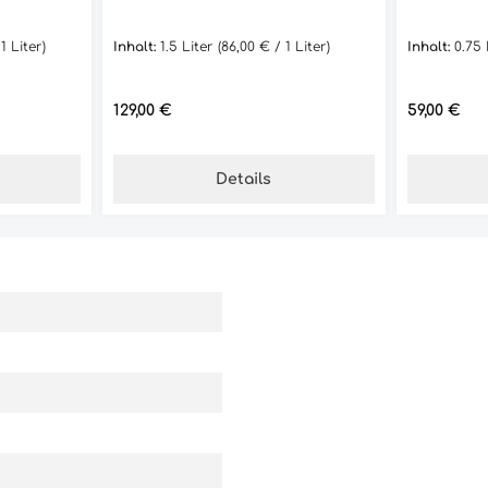
1 Liter)
Inhalt:
1.5 Liter
(86,00 € / 1 Liter)
Inhalt:
0.75
Regulärer Preis:
Regulärer 
129,00 €
59,00 €
Details