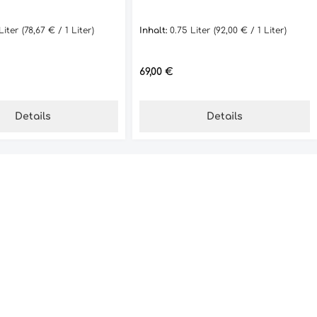
 Liter
(78,67 € / 1 Liter)
Inhalt:
0.75 Liter
(92,00 € / 1 Liter)
Preis:
Regulärer Preis:
69,00 €
Details
Details