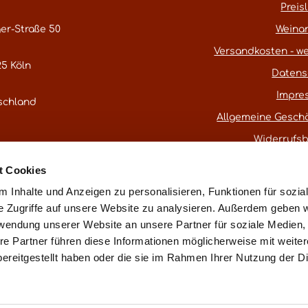
Preisl
er-Straße 50
Weina
Versandkosten - we
5 Köln
Datens
Impre
schland
Allgemeine Gesch
Widerrufs
atestwines.com
t Cookies
er
Kontaktformular
.
 Inhalte und Anzeigen zu personalisieren, Funktionen für sozia
e Zugriffe auf unsere Website zu analysieren. Außerdem geben w
rwendung unserer Website an unsere Partner für soziale Medien
* Alle Preise inkl. gesetzl. Mehrwertsteuer
re Partner führen diese Informationen möglicherweise mit weite
ereitgestellt haben oder die sie im Rahmen Ihrer Nutzung der D
ß § 25a UStG ohne Ausweis der Mehrwertsteuer (Differenzbest
Vertrag widerru
essum
Datenschutz
AGB
Widerrufsbelehrung