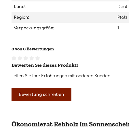
Land:
Deut
Region:
Pfalz
Verpackungsgröße:
1
0 von 0 Bewertungen
Bewerten Sie dieses Produkt!
Durchschnittliche Bewertung von 0 von 5 Sternen
Teilen Sie Ihre Erfahrungen mit anderen Kunden.
Bewertung schreiben
Ökonomierat Rebholz Im Sonnenschein