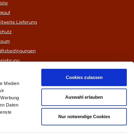
iste
nkauf
ltweite Lieferung
chutz
ssum
äftsbedingungen
belehrung
Cookies zulassen
le Medien
ir
Auswahl erlauben
, Werbung
ren Daten
ienste
euerung)
Nur notwendige Cookies
fen