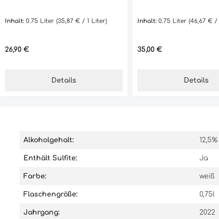
Inhalt:
0.75 Liter
(35,87 € / 1 Liter)
Inhalt:
0.75 Liter
(46,67 € / 
Regulärer Preis:
Regulärer Preis:
26,90 €
35,00 €
Details
Details
Alkoholgehalt:
12,5%
Enthält Sulfite:
Ja
Farbe:
weiß
Flaschengröße:
0,75l
Jahrgang:
2022