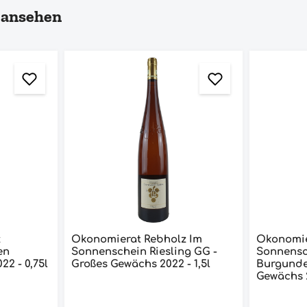
 ansehen
z
Ökonomierat Rebholz Im
Ökonomie
en
Sonnenschein Riesling GG -
Sonnensc
ing Erste Lage 2022 - 0,75l
Großes Gewächs 2022 - 1,5l
Burgunder GG - Gr