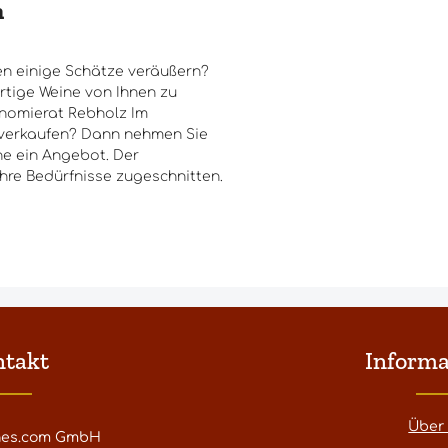
n
n einige Schätze veräußern?
rtige Weine von Ihnen zu
nomierat Rebholz Im
l verkaufen? Dann nehmen Sie
ne ein Angebot. Der
Ihre Bedürfnisse zugeschnitten.
ntakt
Informa
Über
nes.com GmbH