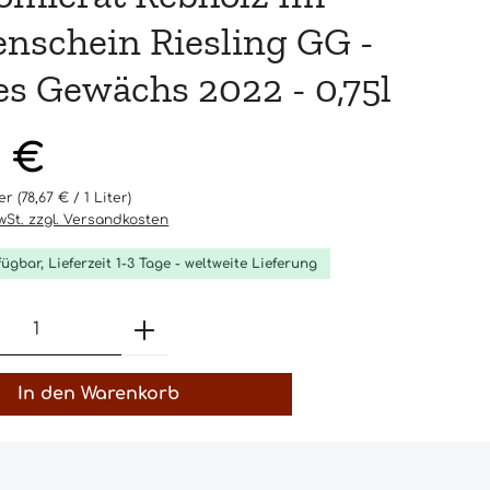
nschein Riesling GG -
s Gewächs 2022 - 0,75l
eis:
0 €
ter
(78,67 € / 1 Liter)
MwSt. zzgl. Versandkosten
fügbar, Lieferzeit 1-3 Tage - weltweite Lieferung
t Anzahl: Gib den gewünschten Wert 
In den Warenkorb