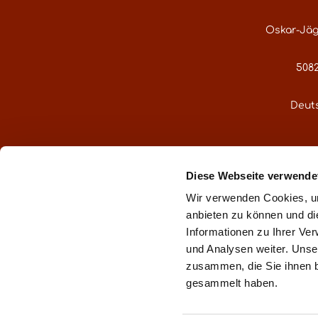
Oskar-Jäg
5082
Deut
service@gre
Diese Webseite verwende
Oder über uns
Wir verwenden Cookies, um
anbieten zu können und di
Informationen zu Ihrer Ve
und Analysen weiter. Unse
zusammen, die Sie ihnen b
** gemä
gesammelt haben.
Impr