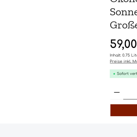
Sonne
Große
Regulärer Pr
59,0
Inhalt:
0.75 Li
Preise inkl. 
Sofort ver
Produk