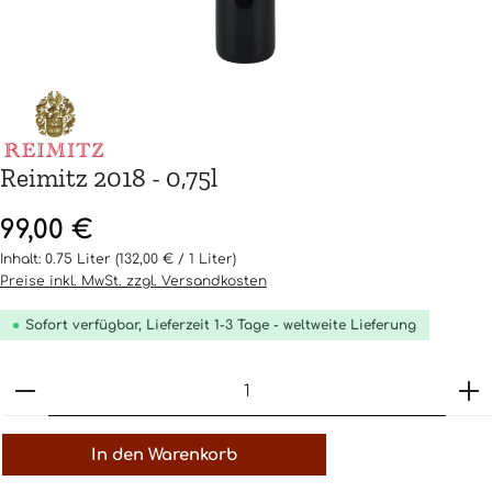
Reimitz 2018 - 0,75l
Regulärer Preis:
99,00 €
Inhalt:
0.75 Liter
(132,00 € / 1 Liter)
Preise inkl. MwSt. zzgl. Versandkosten
Sofort verfügbar, Lieferzeit 1-3 Tage - weltweite Lieferung
Produkt Anzahl: Gib den gewünschten Wert ein o
In den Warenkorb