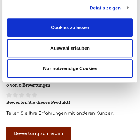
Farbe:
rot
Details zeigen
Flaschengröße:
0,75l
Cookies zulassen
Jahrgang:
2018
Land:
Italien
Auswahl erlauben
Region:
Toskana
Verpackungsgröße:
1
Nur notwendige Cookies
0 von 0 Bewertungen
Bewerten Sie dieses Produkt!
Durchschnittliche Bewertung von 0 von 5 Sternen
Teilen Sie Ihre Erfahrungen mit anderen Kunden.
Bewertung schreiben