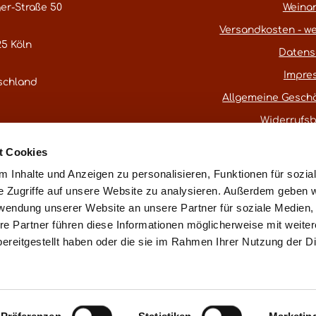
er-Straße 50
Weina
Versandkosten - we
5 Köln
Datens
Impre
schland
Allgemeine Gesch
Widerrufs
atestwines.com
t Cookies
er
Kontaktformular
.
 Inhalte und Anzeigen zu personalisieren, Funktionen für sozia
e Zugriffe auf unsere Website zu analysieren. Außerdem geben w
rwendung unserer Website an unsere Partner für soziale Medien
* Alle Preise inkl. gesetzl. Mehrwertsteuer
re Partner führen diese Informationen möglicherweise mit weite
ereitgestellt haben oder die sie im Rahmen Ihrer Nutzung der D
ß § 25a UStG ohne Ausweis der Mehrwertsteuer (Differenzbest
Vertrag widerru
essum
Datenschutz
AGB
Widerrufsbelehrung
Made with love in Cologne