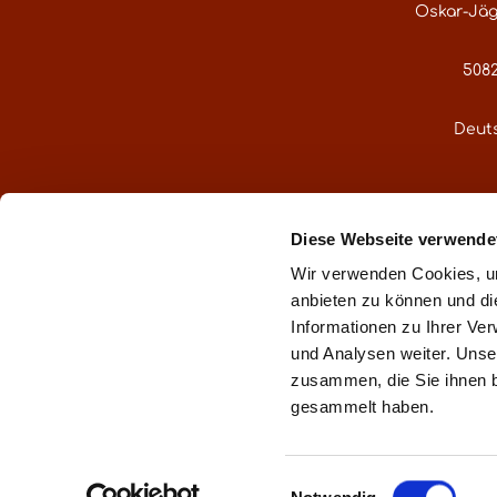
Oskar-Jäg
5082
Deut
service@gre
Diese Webseite verwende
Oder über uns
Wir verwenden Cookies, um
anbieten zu können und di
Informationen zu Ihrer Ve
und Analysen weiter. Unse
zusammen, die Sie ihnen b
** gemä
gesammelt haben.
Impr
Einwilligungsauswahl