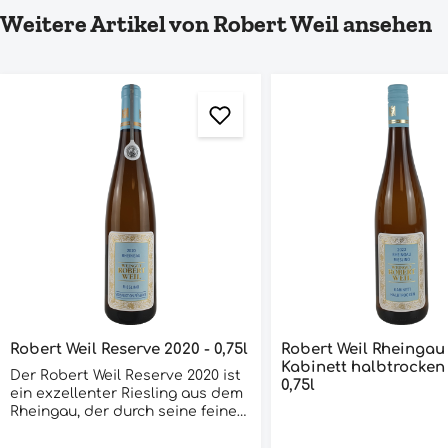
Produktgalerie überspringen
Weitere Artikel von Robert Weil ansehen
Robert Weil Reserve 2020 - 0,75l
Robert Weil Rheingau Riesling
Kabinett halbtrocken 2022 
Der Robert Weil Reserve 2020 ist
0,75l
ein exzellenter Riesling aus dem
Rheingau, der durch seine feine
Mineralität und seine fruchtigen
Aromen besticht. Die Trauben für