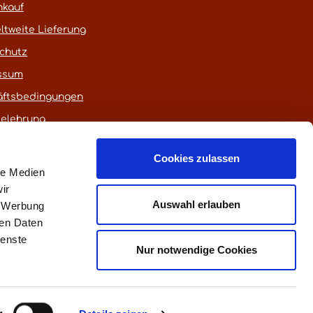
nkauf
ltweite Lieferung
chutz
ssum
äftsbedingungen
belehrung
Cookies zulassen
le Medien
ir
Auswahl erlauben
, Werbung
ren Daten
ienste
euerung)
Nur notwendige Cookies
fen