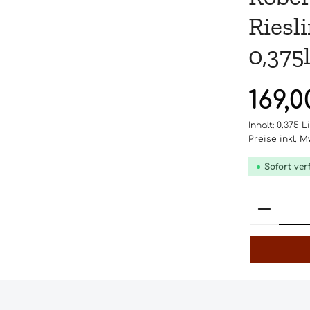
Riesl
0,375
Regulärer Pr
169,
Inhalt:
0.375 L
Preise inkl. 
Sofort ver
Produk