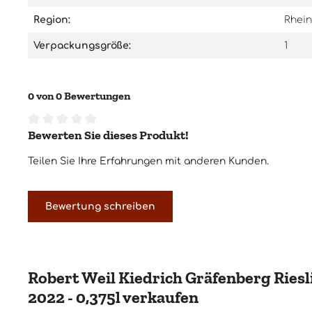
asiatischen Speisen. Aber auch
solo genossen ist der Robert Weil
Region:
Rhei
Reserve 2020 ein wahrer Genuss
und ein Highlight für jeden
Verpackungsgröße:
1
Weinliebhaber.
0 von 0 Bewertungen
Bewerten Sie dieses Produkt!
Durchschnittliche Bewertung von 0 von 5 Sternen
Teilen Sie Ihre Erfahrungen mit anderen Kunden.
Bewertung schreiben
Robert Weil Kiedrich Gräfenberg Ries
2022 - 0,375l verkaufen