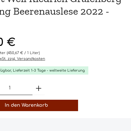
ing Beerenauslese 2022 -
l
eis:
00 €
iter
(450,67 € / 1 Liter)
MwSt. zzgl. Versandkosten
fügbar, Lieferzeit 1-3 Tage - weltweite Lieferung
t Anzahl: Gib den gewünschten Wert 
In den Warenkorb