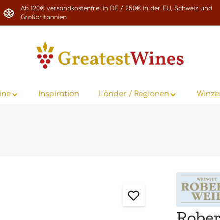
Ab 120€ versandkostenfrei in DE / 250€ in der EU, Schweiz und
Großbritannien
ine
Inspiration
Länder / Regionen
Winze
Rober