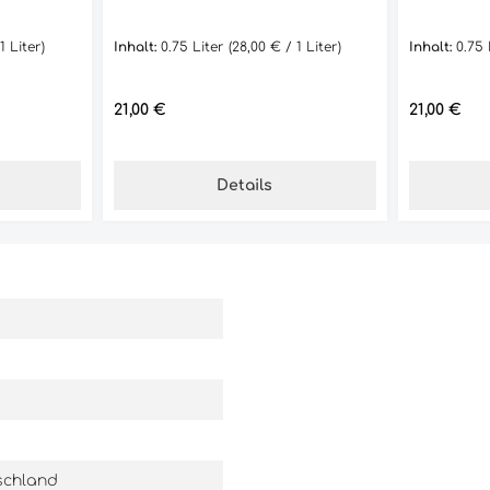
1 Liter)
Inhalt:
0.75 Liter
(28,00 € / 1 Liter)
Inhalt:
0.75
Regulärer Preis:
21,00 €
Regulärer 
21,00 €
Details
schland