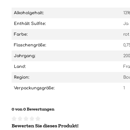
Alkoholgehalt:
13
Enthält Sulfite:
Ja
Farbe:
rot
Flaschengröße:
0,7
Jahrgang:
20
Land:
Fra
Region:
Bo
Verpackungsgröße:
1
0 von 0 Bewertungen
Bewerten Sie dieses Produkt!
Durchschnittliche Bewertung von 0 von 5 Sternen