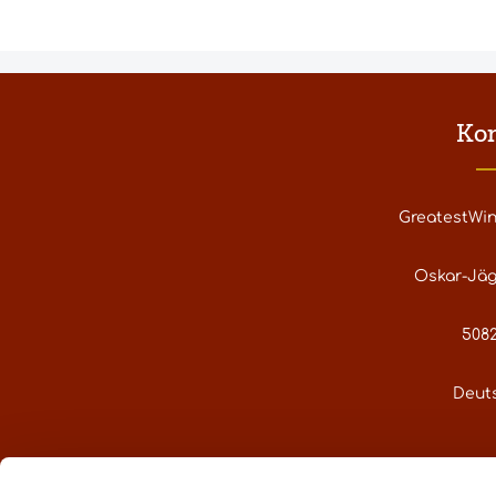
Ko
GreatestWi
Oskar-Jäg
5082
Deut
service@gre