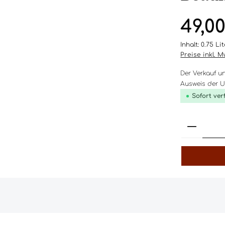
Regulärer Pr
49,0
Inhalt:
0.75 Li
Preise inkl. 
Der Verkauf u
Ausweis der Um
Sofort ver
Produk