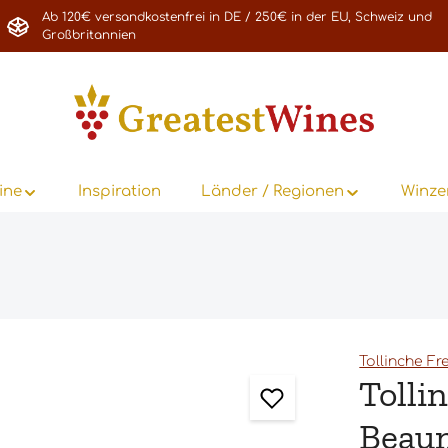
Ab 120€ versandkostenfrei in DE / 250€ in der EU, Schweiz und
Großbritannien
ine
Inspiration
Länder / Regionen
Winze
Tollinche Fr
Tolli
Beaun