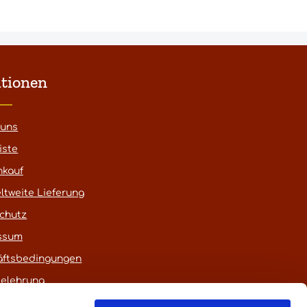
tionen
 uns
iste
nkauf
ltweite Lieferung
chutz
ssum
äftsbedingungen
belehrung