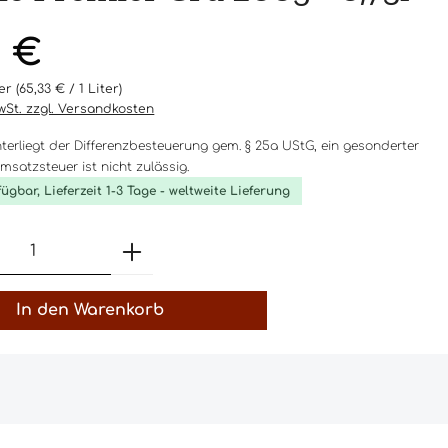
eis:
0 €
ter
(65,33 € / 1 Liter)
MwSt. zzgl. Versandkosten
nterliegt der Differenzbesteuerung gem. § 25a UStG, ein gesonderter
satzsteuer ist nicht zulässig.
fügbar, Lieferzeit 1-3 Tage - weltweite Lieferung
t Anzahl: Gib den gewünschten Wert 
In den Warenkorb