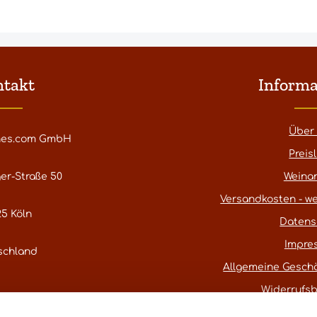
ntakt
Informa
Über
nes.com GmbH
Preisl
er-Straße 50
Weina
Versandkosten - we
5 Köln
Datens
Impre
schland
Allgemeine Gesch
Widerrufs
atestwines.com