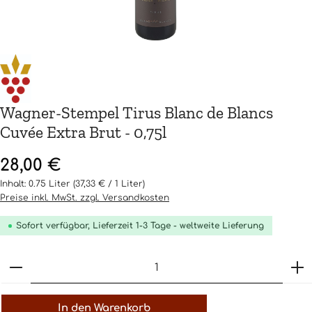
Wagner-Stempel Tirus Blanc de Blancs
Cuvée Extra Brut - 0,75l
Regulärer Preis:
28,00 €
Inhalt:
0.75 Liter
(37,33 € / 1 Liter)
Preise inkl. MwSt. zzgl. Versandkosten
Sofort verfügbar, Lieferzeit 1-3 Tage - weltweite Lieferung
Produkt Anzahl: Gib den gewünschten Wert ein o
In den Warenkorb