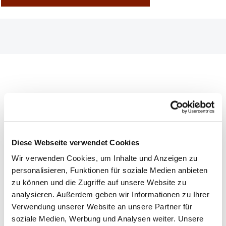
Alkoholgehalt:
12%
Enthält Sulfite:
Ja
Diese Webseite verwendet Cookies
Flaschengröße:
0,75l
Wir verwenden Cookies, um Inhalte und Anzeigen zu
Land:
Deutschland
personalisieren, Funktionen für soziale Medien anbieten
zu können und die Zugriffe auf unsere Website zu
Region:
Rheinhessen
analysieren. Außerdem geben wir Informationen zu Ihrer
Verpackungsgröße:
1
Verwendung unserer Website an unsere Partner für
soziale Medien, Werbung und Analysen weiter. Unsere