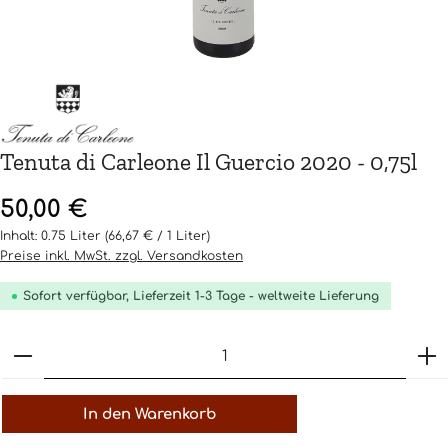
Tenuta di Carleone Il Guercio 2020 - 0,75l
Regulärer Preis:
50,00 €
Inhalt:
0.75 Liter
(66,67 € / 1 Liter)
Preise inkl. MwSt. zzgl. Versandkosten
Sofort verfügbar, Lieferzeit 1-3 Tage - weltweite Lieferung
Produkt Anzahl: Gib den gewünschten Wert ein o
In den Warenkorb