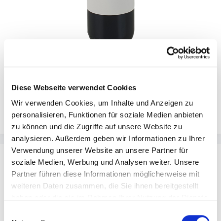
Tenuta di Carleone UNO IGT 2020 - 0,75l
Diese Webseite verwendet Cookies
Wir verwenden Cookies, um Inhalte und Anzeigen zu
personalisieren, Funktionen für soziale Medien anbieten
Verkaufspreis:
Regulärer Preis:
49,00 €
65,00 €
zu können und die Zugriffe auf unsere Website zu
analysieren. Außerdem geben wir Informationen zu Ihrer
Verwendung unserer Website an unsere Partner für
soziale Medien, Werbung und Analysen weiter. Unsere
Partner führen diese Informationen möglicherweise mit
weiteren Daten zusammen, die Sie ihnen bereitgestellt
haben oder die sie im Rahmen Ihrer Nutzung der Dienste
Alkoholgehalt:
12,5% vol
gesammelt haben.
Einwilligungsauswahl
Enthält Sulfite:
Ja