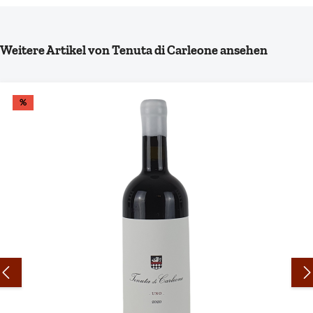
Produktgalerie überspringen
Weitere Artikel von Tenuta di Carleone ansehen
%