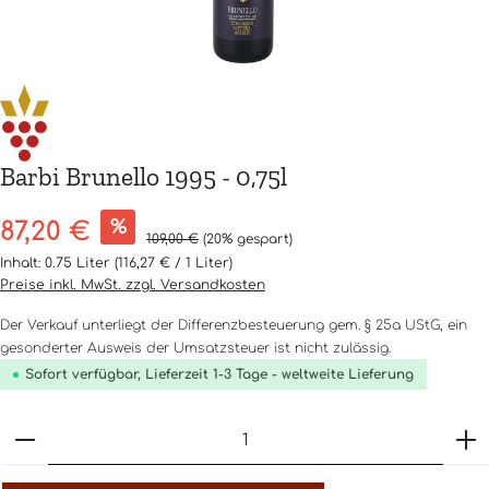
Barbi Brunello 1995 - 0,75l
Verkaufspreis:
%
87,20 €
Regulärer Preis:
109,00 €
(20% gespart)
Inhalt:
0.75 Liter
(116,27 € / 1 Liter)
Preise inkl. MwSt. zzgl. Versandkosten
Der Verkauf unterliegt der Differenzbesteuerung gem. § 25a UStG, ein
gesonderter Ausweis der Umsatzsteuer ist nicht zulässig.
Sofort verfügbar, Lieferzeit 1-3 Tage - weltweite Lieferung
Produkt Anzahl: Gib den gewünschten Wert ein o