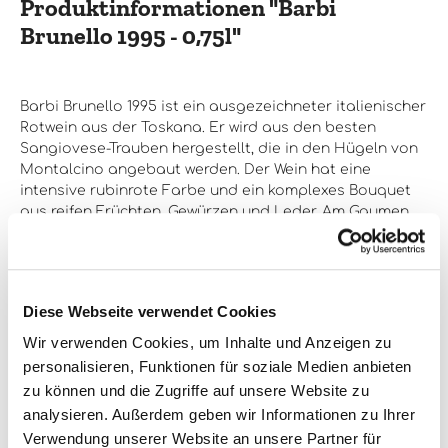
Produktinformationen "Barbi
werden, um seine volle Reife zu erreichen. Barbi Brunello
Riserva 1983 ist ein Wein für besondere Anlässe und ein
Brunello 1995 - 0,75l"
Muss für jeden Weinkenner, der die Toskana und ihre Weine
liebt.
Barbi Brunello 1995 ist ein ausgezeichneter italienischer
Rotwein aus der Toskana. Er wird aus den besten
Sangiovese-Trauben hergestellt, die in den Hügeln von
Montalcino angebaut werden. Der Wein hat eine
intensive rubinrote Farbe und ein komplexes Bouquet
aus reifen Früchten, Gewürzen und Leder. Am Gaumen
ist er vollmundig und konzentriert, mit einer
angenehmen Säure und einem langen, anhaltenden
Abgang. Dieser Wein ist ein wahrer Genuss und eignet
sich hervorragend zu Wildgerichten, Rindfleisch und
Diese Webseite verwendet Cookies
Käse.
Wir verwenden Cookies, um Inhalte und Anzeigen zu
personalisieren, Funktionen für soziale Medien anbieten
zu können und die Zugriffe auf unsere Website zu
Alkoholgehalt:
13,5% vol
analysieren. Außerdem geben wir Informationen zu Ihrer
Enthält Sulfite:
Ja
Verwendung unserer Website an unsere Partner für