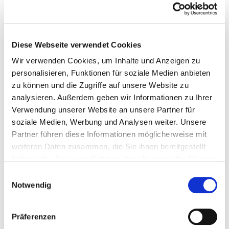
er vollmundig und süß, aber auch frisch und lebendig
mit einer perfekten Balance zwischen Säure und Süße.
Der Abgang ist lang und anhaltend mit einem Hauch
von Mineralität. Dieser Wein ist ein wahrer Schatz und
Diese Webseite verwendet Cookies
ein Muss für jeden Weinliebhaber. Er ist perfekt als
Wir verwenden Cookies, um Inhalte und Anzeigen zu
Aperitif oder als Begleiter zu Desserts wie Crème
Brûlée, Käsekuchen oder frischen Früchten. Der
personalisieren, Funktionen für soziale Medien anbieten
Niederhäuser Hermannshöhle Riesling Eiswein-
zu können und die Zugriffe auf unsere Website zu
Beerenauslese 1975 von Hermann Dönnhoff ist in einer
analysieren. Außerdem geben wir Informationen zu Ihrer
0,35-Liter-Flasche erhältlich und wird in einer edlen
Verwendung unserer Website an unsere Partner für
Holzkiste geliefert.
soziale Medien, Werbung und Analysen weiter. Unsere
Partner führen diese Informationen möglicherweise mit
weiteren Daten zusammen, die Sie ihnen bereitgestellt
Alkoholgehalt:
n.a.%
haben oder die sie im Rahmen Ihrer Nutzung der Dienste
gesammelt haben.
Einwilligungsauswahl
Enthält Sulfite:
Ja
Notwendig
Farbe:
weiß
Flaschengröße:
0,35l
Präferenzen