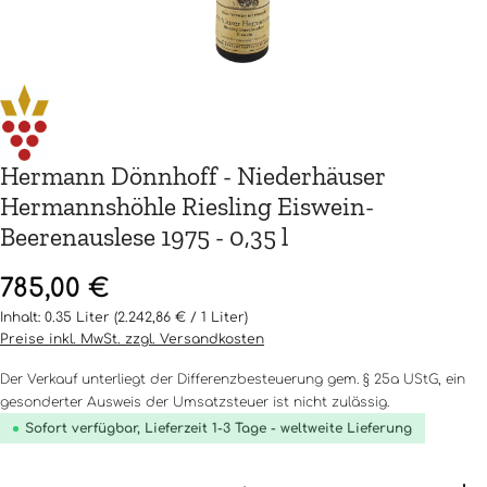
Hermann Dönnhoff - Niederhäuser
Hermannshöhle Riesling Eiswein-
Beerenauslese 1975 - 0,35 l
Regulärer Preis:
785,00 €
Inhalt:
0.35 Liter
(2.242,86 € / 1 Liter)
Preise inkl. MwSt. zzgl. Versandkosten
Der Verkauf unterliegt der Differenzbesteuerung gem. § 25a UStG, ein
gesonderter Ausweis der Umsatzsteuer ist nicht zulässig.
Sofort verfügbar, Lieferzeit 1-3 Tage - weltweite Lieferung
Produkt Anzahl: Gib den gewünschten Wert ein o