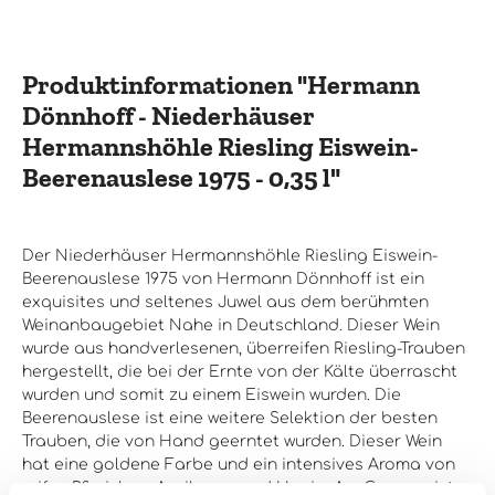
einer 0,375 l Flasche mit einer Goldkapsel geliefert, die
seine hohe Qualität und seinen exklusiven Charakter
unterstreicht. Er eignet sich perfekt als Begleiter zu
Desserts oder als Aperitif. Der Hermann Dönnhoff -
Produktinformationen "Hermann
Oberhäuser Brücke Riesling Eiswein Goldkapsel 2003 ist ein
Wein, der für besondere Anlässe geeignet ist und ein
Dönnhoff - Niederhäuser
unvergessliches Geschmackserlebnis bietet.
Hermannshöhle Riesling Eiswein-
Beerenauslese 1975 - 0,35 l"
Der Niederhäuser Hermannshöhle Riesling Eiswein-
Beerenauslese 1975 von Hermann Dönnhoff ist ein
exquisites und seltenes Juwel aus dem berühmten
Weinanbaugebiet Nahe in Deutschland. Dieser Wein
wurde aus handverlesenen, überreifen Riesling-Trauben
hergestellt, die bei der Ernte von der Kälte überrascht
wurden und somit zu einem Eiswein wurden. Die
Beerenauslese ist eine weitere Selektion der besten
Trauben, die von Hand geerntet wurden. Dieser Wein
hat eine goldene Farbe und ein intensives Aroma von
reifen Pfirsichen, Aprikosen und Honig. Am Gaumen ist