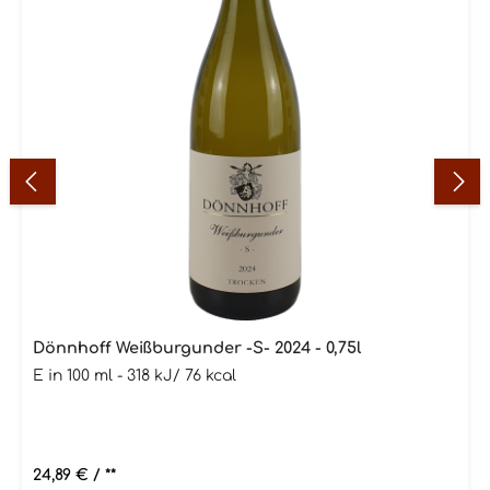
Dönnhoff Weißburgunder -S- 2024 - 0,75l
E in 100 ml - 318 kJ/ 76 kcal
Regulärer Preis:
24,89 €
/ **