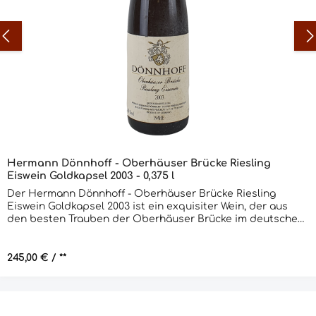
Hermann Dönnhoff - Oberhäuser Brücke Riesling
Eiswein Goldkapsel 2003 - 0,375 l
Der Hermann Dönnhoff - Oberhäuser Brücke Riesling
Eiswein Goldkapsel 2003 ist ein exquisiter Wein, der aus
den besten Trauben der Oberhäuser Brücke im deutschen
Weinanbaugebiet Nahe hergestellt wird. Dieser Wein wird
nur in den besten Jahren produziert und ist ein wahrer
Genuss für jeden Weinliebhaber. Der Wein hat eine goldene
Regulärer Preis:
245,00 €
/ **
Farbe und ein intensives Aroma von reifen Pfirsichen,
Aprikosen und Honig. Am Gaumen ist er vollmundig und
süß, mit einer perfekten Balance zwischen Säure und Süße.
Der Abgang ist lang und angenehm. Dieser Wein wird in