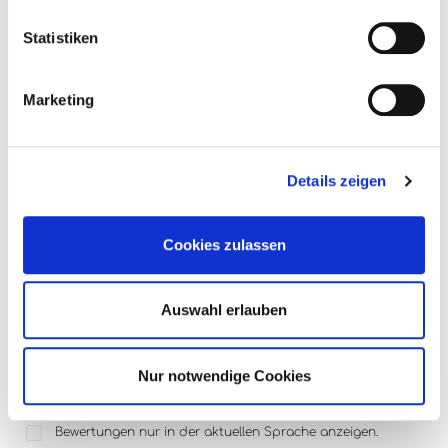
Jahrgang:
1975
Statistiken
Land:
Deutschland
Qualitätsstufe:
Eiswein
Marketing
Region:
Nahe
Verpackungsgröße:
1
Details zeigen
0 von 0 Bewertungen
Cookies zulassen
Bewerten Sie dieses Produkt!
Durchschnittliche Bewertung von 0 von 5 Sternen
Auswahl erlauben
Teilen Sie Ihre Erfahrungen mit anderen Kunden.
Nur notwendige Cookies
Bewertung schreiben
Bewertungen nur in der aktuellen Sprache anzeigen.