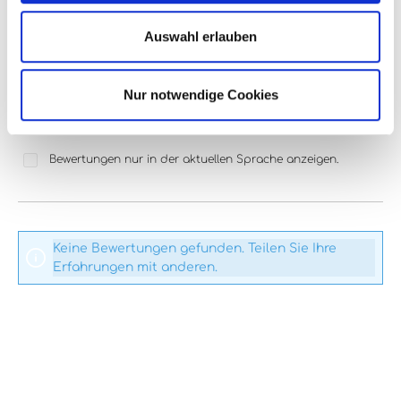
Bewerten Sie dieses Produkt!
Durchschnittliche Bewertung von 0 von 5 Sternen
Auswahl erlauben
Teilen Sie Ihre Erfahrungen mit anderen Kunden.
Nur notwendige Cookies
Bewertung schreiben
Bewertungen nur in der aktuellen Sprache anzeigen.
Keine Bewertungen gefunden. Teilen Sie Ihre
Erfahrungen mit anderen.