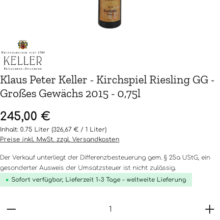
Klaus Peter Keller - Kirchspiel Riesling GG -
Großes Gewächs 2015 - 0,75l
Regulärer Preis:
245,00 €
Inhalt:
0.75 Liter
(326,67 € / 1 Liter)
Preise inkl. MwSt. zzgl. Versandkosten
Der Verkauf unterliegt der Differenzbesteuerung gem. § 25a UStG, ein
gesonderter Ausweis der Umsatzsteuer ist nicht zulässig.
Sofort verfügbar, Lieferzeit 1-3 Tage - weltweite Lieferung
Produkt Anzahl: Gib den gewünschten Wert ein o