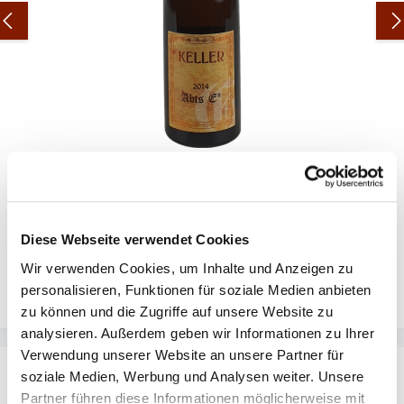
Klaus Peter Keller - Abts E Riesling GG - Großes Gewächs
2014 - 0,75l
Diese Webseite verwendet Cookies
Wir verwenden Cookies, um Inhalte und Anzeigen zu
personalisieren, Funktionen für soziale Medien anbieten
Regulärer Preis:
345,00 €
/ **
zu können und die Zugriffe auf unsere Website zu
analysieren. Außerdem geben wir Informationen zu Ihrer
Verwendung unserer Website an unsere Partner für
soziale Medien, Werbung und Analysen weiter. Unsere
Partner führen diese Informationen möglicherweise mit