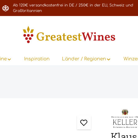
Ab 120€ versandkostenfrei in DE / 250€ in der EU, Schweiz und
Großbritannien
ine
Inspiration
Länder / Regionen
Winze
Klaus 