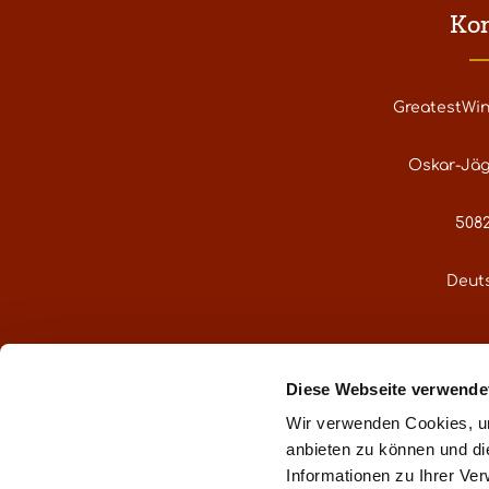
Ko
GreatestWi
Oskar-Jäg
5082
Deut
service@gre
Diese Webseite verwende
Oder über uns
Wir verwenden Cookies, um
anbieten zu können und di
Informationen zu Ihrer Ve