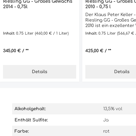
Riesling GG - Großes Gewächs
Riesling GG - Großes
2014 - 0,75l
2010 - 0,75 l
Der Klaus Peter Keller 
Riesling GG - Großes G
2010 ist ein exzellenter
aus Deutschland, der 
Inhalt:
0.75 Liter
(460,00 € / 1 Liter)
Inhalt:
0.75 Liter
(566,67 € /
renommierten Abts E 
stammt. Dieses Große
wurde aus handverles
Regulärer Preis:
345,00 €
/ **
Regulärer Preis:
425,00 €
/ **
Riesling-Trauben herges
reifte für 12 Monate in
Eichenfässern. Das Ergebnis ist
ein Wein von außergew
Details
Details
Qualität und Komplexitä
Nase entfalten sich A
reifen Pfirsichen, Zitru
und mineralischen Not
Gaumen zeigt sich eine
Balance zwischen Fruc
Säure, begleitet von ei
Alkoholgehalt:
13,5% vol
Würze und einem lange
eleganten Abgang. Dieser
Enthält Sulfite:
Ja
Riesling ist ein perfekt
Begleiter zu feinen
Farbe:
rot
Fischgerichten, Meere