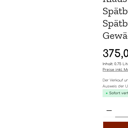
Spätb
Spätb
Gewäc
Regulärer Pr
375,
Inhalt:
0.75 Li
Preise inkl. 
Der Verkauf u
Ausweis der Um
Sofort ver
Produk