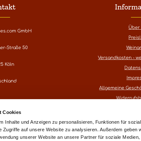
ntakt
Informa
Über
nes.com GmbH
Preisl
er-Straße 50
Weina
Versandkosten - we
5 Köln
Datens
Impre
schland
Allgemeine Gesch
Widerrufs
atestwines.com
t Cookies
er
Kontaktformular
.
 Inhalte und Anzeigen zu personalisieren, Funktionen für sozia
e Zugriffe auf unsere Website zu analysieren. Außerdem geben w
rwendung unserer Website an unsere Partner für soziale Medien