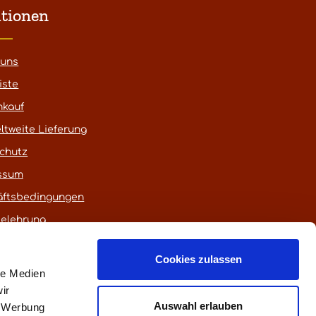
tionen
 uns
iste
nkauf
ltweite Lieferung
chutz
ssum
äftsbedingungen
belehrung
Cookies zulassen
le Medien
ir
Auswahl erlauben
, Werbung