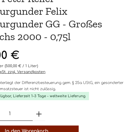
urgunder Felix
urgunder GG - Großes
hs 2000 - 0,75l
eis:
00 €
ter
(500,00 € / 1 Liter)
MwSt. zzgl. Versandkosten
nterliegt der Differenzbesteuerung gem. § 25a UStG, ein gesonderter
satzsteuer ist nicht zulässig.
fügbar, Lieferzeit 1-3 Tage - weltweite Lieferung
t Anzahl: Gib den gewünschten Wert 
In den Warenkorb