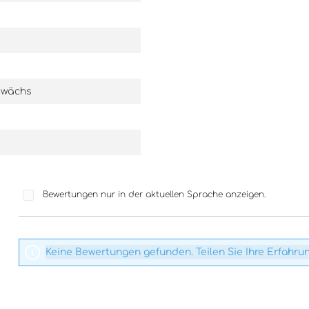
 kann aber
Säure. De
erden und
elegant mi
r alle
Mineralität. Dieser Rie
nem
eignet sic
st er auch
Begleiter 
l für
Fischgeri
oder auch
ewächs
eter Keller
Gerichten
Großes
genossen i
r Schatz
Genuss. De
Abts E Rie
Gewächs 20
höchster Q
Potenzial 
zu reifen 
Bewertungen nur in der aktuellen Sprache anzeigen.
entwickeln
Keine Bewertungen gefunden. Teilen Sie Ihre Erfahru