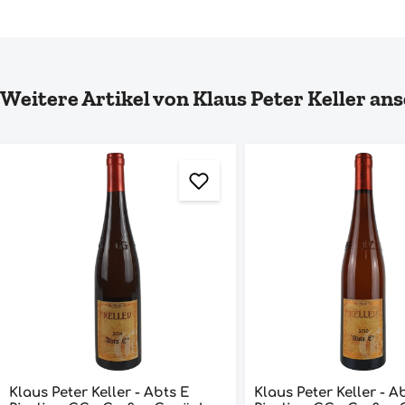
Produktgalerie überspringen
Weitere Artikel von Klaus Peter Keller an
Klaus Peter Keller - Abts E
Klaus Peter Keller - A