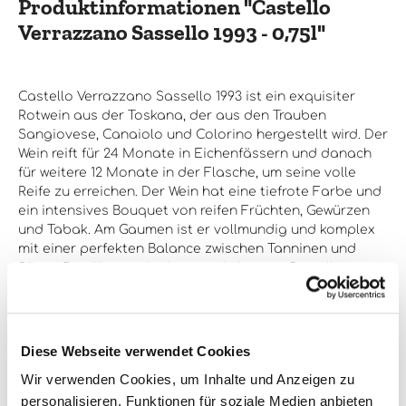
Produktinformationen "Castello
Cl. Riserva 1993 ist ein herausragendes Beispiel für die
Qualität und das Können dieses Weinguts.
Verrazzano Sassello 1993 - 0,75l"
Castello Verrazzano Sassello 1993 ist ein exquisiter
Rotwein aus der Toskana, der aus den Trauben
Sangiovese, Canaiolo und Colorino hergestellt wird. Der
Wein reift für 24 Monate in Eichenfässern und danach
für weitere 12 Monate in der Flasche, um seine volle
Reife zu erreichen. Der Wein hat eine tiefrote Farbe und
ein intensives Bouquet von reifen Früchten, Gewürzen
und Tabak. Am Gaumen ist er vollmundig und komplex
mit einer perfekten Balance zwischen Tanninen und
Säure. Der Abgang ist lang und elegant. Castello
Verrazzano Sassello 1993 ist ein Wein für besondere
Anlässe und passt perfekt zu rotem Fleisch, Wild und
reifem Käse. Er sollte bei einer Temperatur von 18-20°C
serviert werden und kann bis zu 10 Jahre gelagert
Diese Webseite verwendet Cookies
werden. Dieser Wein ist ein wahrer Genuss für
Wir verwenden Cookies, um Inhalte und Anzeigen zu
Weinliebhaber und ein Muss für jeden, der die
personalisieren, Funktionen für soziale Medien anbieten
toskanische Weintradition schätzt.