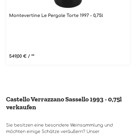
Montevertine Le Pergole Torte 1997 - 0,75l
Regulärer Preis:
549,00 €
/ **
Castello Verrazzano Sassello 1993 - 0,75l
verkaufen
Sie besitzen eine besondere Weinsammlung und
möchten einige Schätze veräußern? Unser