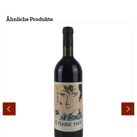
Produktgalerie überspringen
Ähnliche Produkte