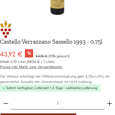
Castello Verrazzano Sassello 1993 - 0,75l
Verkaufspreis:
%
43,92 €
Regulärer Preis:
54,90 €
(20% gespart)
Inhalt:
0.75 Liter
(58,56 € / 1 Liter)
Preise inkl. MwSt. zzgl. Versandkosten
Der Verkauf unterliegt der Differenzbesteuerung gem. § 25a UStG, ein
gesonderter Ausweis der Umsatzsteuer ist nicht zulässig.
Sofort verfügbar, Lieferzeit 1-3 Tage - weltweite Lieferung
Produkt Anzahl: Gib den gewünschten Wert ein o