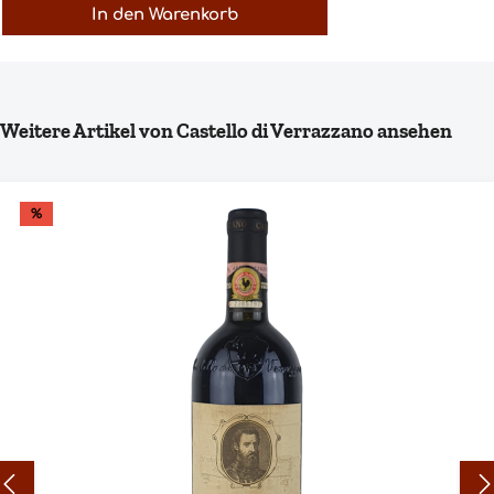
In den Warenkorb
Produktgalerie überspringen
Weitere Artikel von Castello di Verrazzano ansehen
%