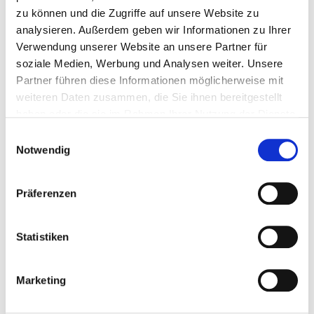
zu können und die Zugriffe auf unsere Website zu
analysieren. Außerdem geben wir Informationen zu Ihrer
Verwendung unserer Website an unsere Partner für
Alkoholgehalt:
12% vol
soziale Medien, Werbung und Analysen weiter. Unsere
Partner führen diese Informationen möglicherweise mit
Enthält Sulfite:
Ja
weiteren Daten zusammen, die Sie ihnen bereitgestellt
Farbe:
rot
haben oder die sie im Rahmen Ihrer Nutzung der Dienste
gesammelt haben.
Flaschengröße:
0,75l
Einwilligungsauswahl
Notwendig
Jahrgang:
1993
Land:
Italien
Präferenzen
Region:
Toskana
Statistiken
Verpackungsgröße:
1
Marketing
0 von 0 Bewertungen