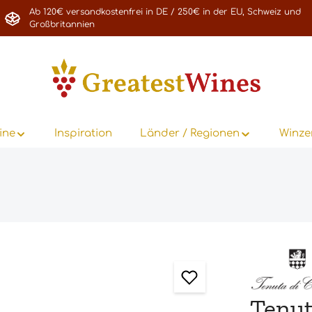
Ab 120€ versandkostenfrei in DE / 250€ in der EU, Schweiz und
Großbritannien
ine
Inspiration
Länder / Regionen
Winze
Tenut