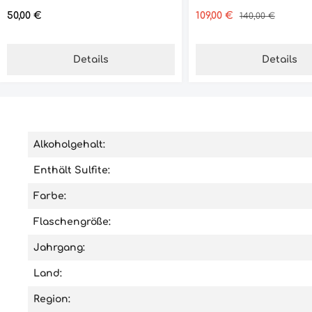
Regulärer Preis:
Verkaufspreis:
Regulärer Preis:
50,00 €
109,00 €
140,00 €
Details
Details
Alkoholgehalt:
Enthält Sulfite:
Farbe:
Flaschengröße:
Jahrgang:
Land:
Region: