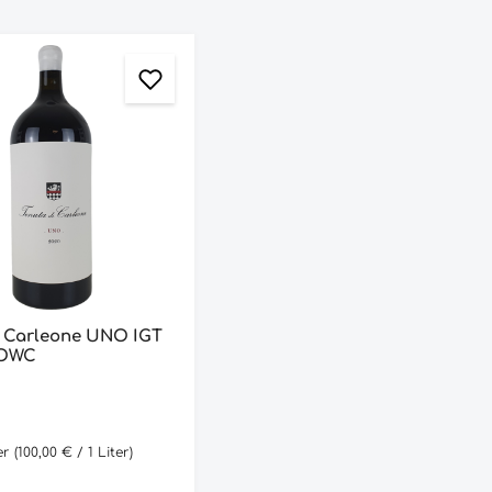
i Carleone UNO IGT
l OWC
ter
(100,00 € / 1 Liter)