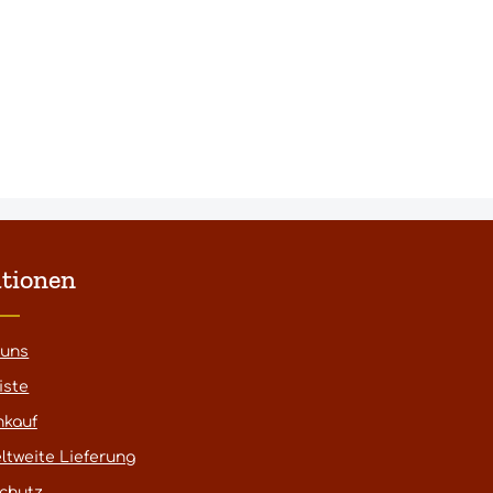
tionen
 uns
iste
nkauf
ltweite Lieferung
chutz