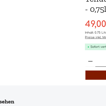
- 0,75
Verkaufsprei
49,0
Inhalt:
0.75 Li
Preise inkl. 
Sofort ver
Produk
nsehen