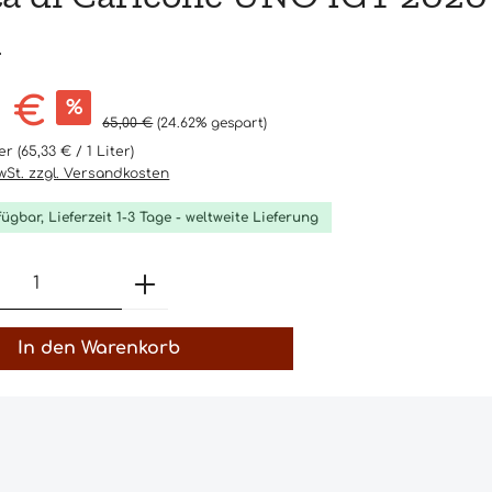
l
s:
0 €
%
Regulärer Preis:
65,00 €
(24.62% gespart)
ter
(65,33 € / 1 Liter)
MwSt. zzgl. Versandkosten
fügbar, Lieferzeit 1-3 Tage - weltweite Lieferung
t Anzahl: Gib den gewünschten Wert 
In den Warenkorb