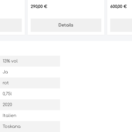
Regulärer Preis:
Regulärer 
290,00 €
600,00 €
Details
13% vol
Ja
rot
0,75l
2020
Italien
Toskana