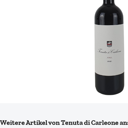
Produktgalerie überspringen
Weitere Artikel von Tenuta di Carleone a