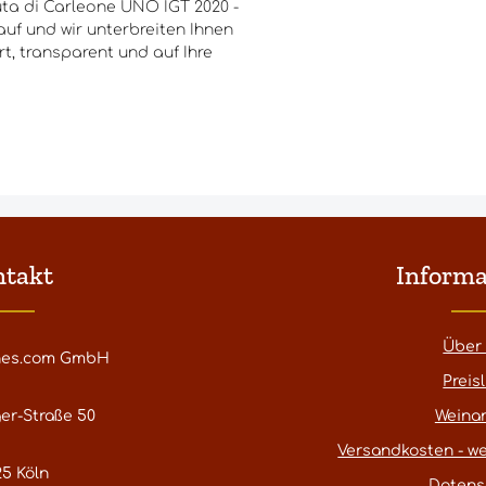
ta di Carleone UNO IGT 2020 -
uf und wir unterbreiten Ihnen
t, transparent und auf Ihre
ntakt
Informa
Über
nes.com GmbH
Preisl
er-Straße 50
Weina
Versandkosten - we
5 Köln
Datens