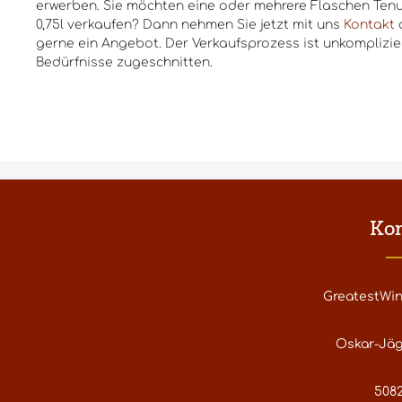
erwerben. Sie möchten eine oder mehrere Flaschen Tenu
0,75l verkaufen? Dann nehmen Sie jetzt mit uns
Kontakt
a
gerne ein Angebot. Der Verkaufsprozess ist unkomplizier
Bedürfnisse zugeschnitten.
Ko
GreatestWi
Oskar-Jäg
5082