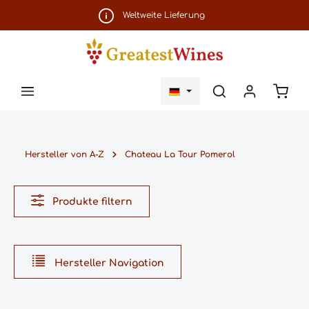
Zum Hauptinhalt springen
Weltweite Lieferung
Ware
Hersteller von A-Z
Chateau La Tour Pomerol
Produkte filtern
Hersteller Navigation