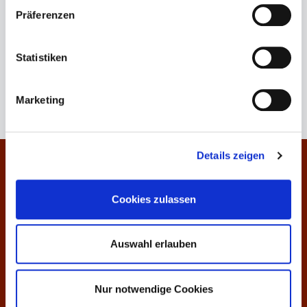
Präferenzen
Statistiken
Regulärer Preis:
10.000,00 €
/ **
Marketing
Details zeigen
Kontakt
Cookies zulassen
Informationen
Über uns
Auswahl erlauben
Preisliste
Nur notwendige Cookies
Weinankauf