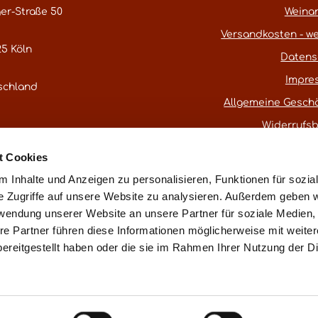
er-Straße 50
Weina
Versandkosten - we
5 Köln
Datens
Impre
schland
Allgemeine Gesch
Widerrufs
atestwines.com
t Cookies
er
Kontaktformular
.
 Inhalte und Anzeigen zu personalisieren, Funktionen für sozia
e Zugriffe auf unsere Website zu analysieren. Außerdem geben w
rwendung unserer Website an unsere Partner für soziale Medien
* Alle Preise inkl. gesetzl. Mehrwertsteuer
re Partner führen diese Informationen möglicherweise mit weite
ereitgestellt haben oder die sie im Rahmen Ihrer Nutzung der D
ß § 25a UStG ohne Ausweis der Mehrwertsteuer (Differenzbest
Vertrag widerru
essum
Datenschutz
AGB
Widerrufsbelehrung
Made with love in Cologne