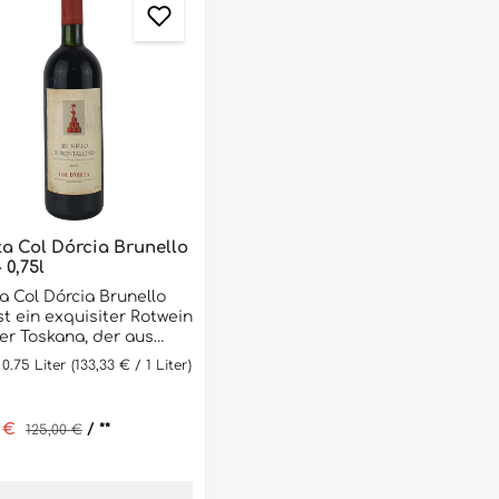
a Col Dórcia Brunello
 0,75l
a Col Dórcia Brunello
ist ein exquisiter Rotwein
er Toskana, der aus
Sangiovese-Trauben
:
0.75 Liter
(133,33 € / 1 Liter)
stellt wird. Dieser Wein
ine tiefrote Farbe und
omplexes Bouquet von
ufspreis:
0 €
Regulärer Preis:
/ **
125,00 €
n Früchten, Gewürzen
abak. Am Gaumen ist er
undig und elegant mit
gen Tanninen und einem