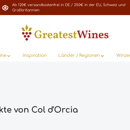
Ab 120€ versandkostenfrei in DE / 250€ in der EU, Schweiz und
Großbritannien
ine
Inspiration
Länder / Regionen
Winze
te von Col d'Orcia