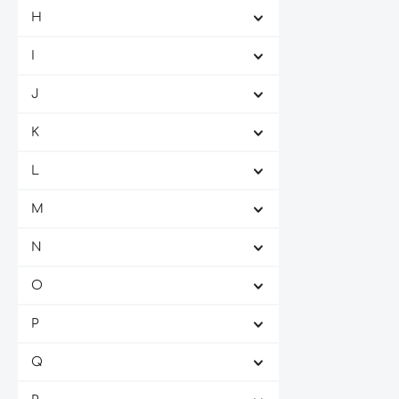
Castelgiocondo
(5)
H
Castello Banfi
(1)
I
Castello dei Rampolla
(3)
Castello del Terriccio
(3)
J
Castello di Ama
(4)
K
Castello di Fonterutoli -
(9)
Mazzei
L
Castello di Monsanto
(3)
M
Castello di Montepo
(1)
N
Castello di Nipozzano
(4)
Castello di Querceto
(4)
O
Castello di Verrazzano
(3)
P
Castello di Volpaia
(6)
Castello Il Palagio
(1)
Q
Castello Romitorio
(1)