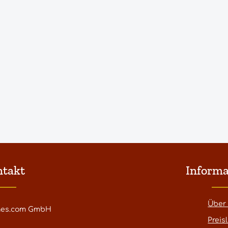
ntakt
Informa
Über
nes.com GmbH
Preisl