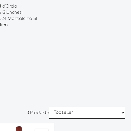
l d'Orcia
a Giuncheti
024 Montalcino SI
lien
3 Produkte