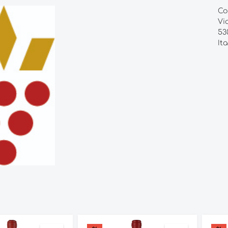
Co
Vi
53
Ita