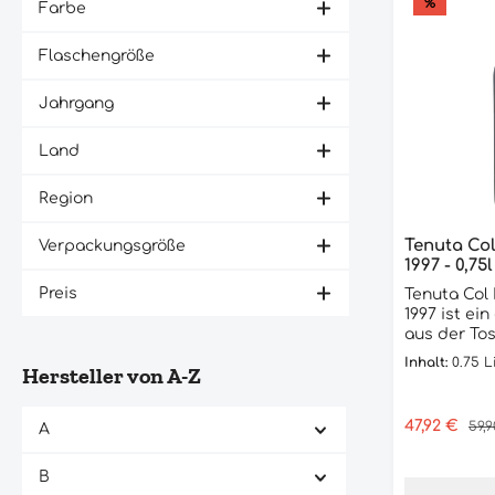
%
Farbe
Flaschengröße
Jahrgang
Land
Region
Tenuta Col
Verpackungsgröße
1997 - 0,75l
Preis
Tenuta Col 
1997 ist ei
aus der To
100% Sangi
Inhalt:
0.75 L
Hersteller von A-Z
hergestellt
hat eine ti
ein komple
Verkaufspre
47,92 €
Regu
59,
A
reifen Frü
und Tabak.
vollmundig
B
seidigen T