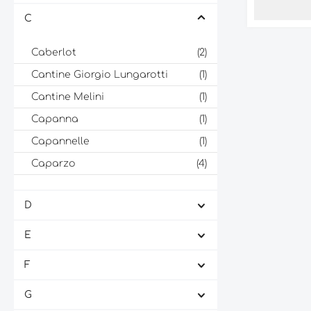
langen, an
C
Dieser Jah
Jahr 1997 g
seitdem in
Caberlot
(2)
gereift, u
Geschmack
Cantine Giorgio Lungarotti
(1)
entwickeln.
Cantine Melini
(1)
Alkoholstär
sollte bei 
Capanna
(1)
von 18°C se
Tenuta Col 
Capannelle
(1)
1997 ist ein
Begleiter z
Caparzo
(4)
Wildgerich
Carl Frz. Engelmann
(2)
Käse. Diese
wahrer Genu
D
Carlo Pellegrino & C. S.p.A.
(1)
Weinliebha
für jeden, 
Casale del Bosco
(1)
E
Weintraditi
Castagnoli
(1)
F
Castel De Paolis Azienda
(1)
Agricola
G