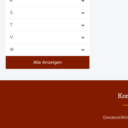
R
Cecchi
(2)
S
Cennatoio Intervineas
(2)
Chateau Batailley
(1)
T
Chateau Beychevelle
(1)
V
Chateau Branaire-Ducru
(1)
W
Chateau d'Yquem
(8)
Chateau de la Tour
(1)
Alle Anzeigen
Chateau de Rayne-Vigneau
(1)
Chateau de Saint Cosme,
(1)
Gigondas
Ko
Chateau des Eyrins
(2)
Chateau Ducru-Beaucaillou
(1)
Chateau Duhart-Milon
(1)
GreatestWi
Chateau Fombrauge
(1)