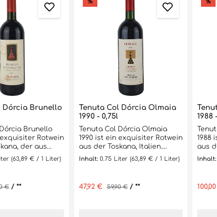
%
%
 Dórcia Brunello
Tenuta Col Dórcia Olmaia
Tenut
1990 - 0,75l
1988 -
Dórcia Brunello
Tenuta Col Dórcia Olmaia
Tenut
n exquisiter Rotwein
1990 ist ein exquisiter Rotwein
1988 
skana, der aus
aus der Toskana, Italien.
aus d
ovese-Trauben
Dieser Wein wird aus einer
100% 
iter
(63,89 € / 1 Liter)
Inhalt:
0.75 Liter
(63,89 € / 1 Liter)
Inhalt
 wird. Dieser Wein
sorgfältig ausgewählten
herge
efrote Farbe und
Mischung von Sangiovese,
hat e
xes Bouquet von
Cabernet Sauvignon und
ein k
is:
lärer Preis:
/ **
Verkaufspreis:
47,92 €
Regulärer Preis:
/ **
Verka
100,0
90 €
59,90 €
chten, Gewürzen
Merlot-Trauben hergestellt,
reife
 Am Gaumen ist er
die auf den Hügeln von
und T
 und elegant mit
Montalcino angebaut werden.
vollm
anninen und einem
Der Wein hat eine tiefrote
seidi