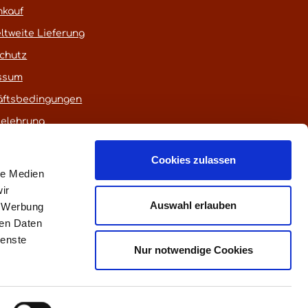
nkauf
ltweite Lieferung
chutz
ssum
äftsbedingungen
belehrung
Cookies zulassen
le Medien
ir
Auswahl erlauben
, Werbung
ren Daten
ienste
euerung)
Nur notwendige Cookies
fen