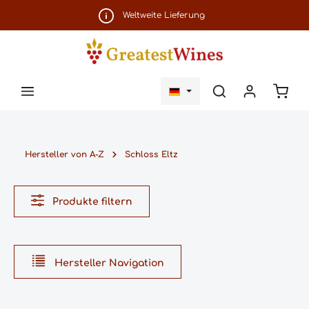
Zum Hauptinhalt springen
Weltweite Lieferung
Ware
Hersteller von A-Z
Schloss Eltz
Produkte filtern
Hersteller Navigation