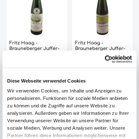
Fritz Haag -
Fritz Haag -
Brauneberger Juffer-
Brauneberger Juffer-
Sonnenuhr Riesling
Sonnenuhr Riesling
Trockenbeerenauslese
Auslese Goldkapsel
Goldkapsel
1979 - 0,375l
Versteigerung
Der Fritz Haag -
signiert1994 - 0,375 l
Brauneberger Juffer-
Diese Webseite verwendet Cookies
Die Fritz Haag -
Sonnenuhr Riesling
Brauneberger Juffer-
Auslese Goldkapsel 1979
Wir verwenden Cookies, um Inhalte und Anzeigen zu
Sonnenuhr Riesling
ist ein einzigartiger
personalisieren, Funktionen für soziale Medien anbieten
Trockenbeerenauslese
Wein, der aus den
zu können und die Zugriffe auf unsere Website zu
Goldkapsel
besten Trauben des
Versteigerung signiert
Jahrgangs 1979
Regulärer Preis:
2.250,00 €
/ **
Regulärer Preis:
195,00 €
/ **
analysieren. Außerdem geben wir Informationen zu Ihrer
1994 ist ein exquisites
hergestellt wurde. Der
Verwendung unserer Website an unsere Partner für
und seltenes Weingut
Wein hat eine goldene
soziale Medien, Werbung und Analysen weiter. Unsere
aus Deutschland. Diese
Farbe und ein
Trockenbeerenauslese
komplexes Bouquet, das
Partner führen diese Informationen möglicherweise mit