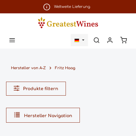
Zum Hauptinhalt springen
Weltweite Lieferung
Ware
Hersteller von A-Z
Fritz Haag
Produkte filtern
Hersteller Navigation