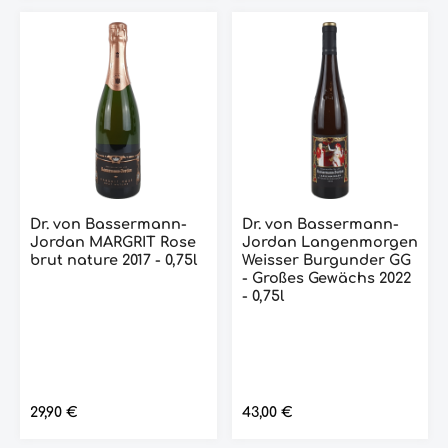
Dr. von Bassermann-
Dr. von Bassermann-
Jordan MARGRIT Rose
Jordan Langenmorgen
brut nature 2017 - 0,75l
Weisser Burgunder GG
- Großes Gewächs 2022
- 0,75l
Regulärer Preis:
29,90 €
Regulärer Preis:
43,00 €