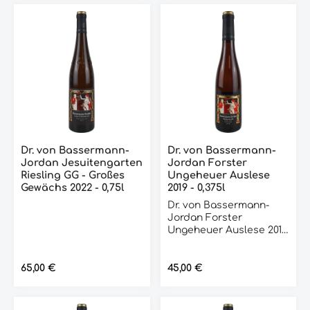
Dr. von Bassermann-
Dr. von Bassermann-
Jordan Jesuitengarten
Jordan Forster
Riesling GG - Großes
Ungeheuer Auslese
Gewächs 2022 - 0,75l
2019 - 0,375l
Dr. von Bassermann-
Jordan Forster
Ungeheuer Auslese 2019
- 0,375l ist ein exquisiter
Wein, der aus den
besten Trauben des
Regulärer Preis:
65,00 €
Regulärer Preis:
45,00 €
Weinguts hergestellt
wird. Dieser Wein ist ein
wahrer Genuss für alle