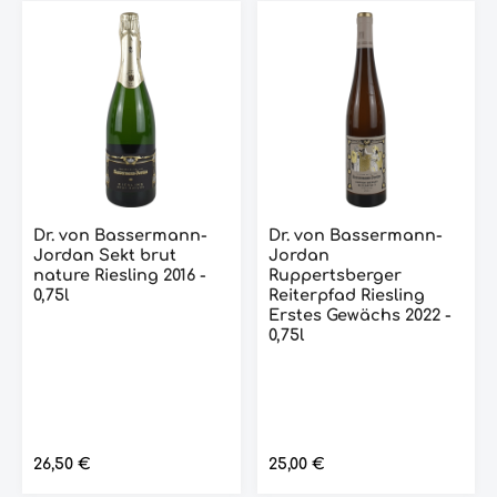
Dr. von Bassermann-
Dr. von Bassermann-
Jordan Sekt brut
Jordan
nature Riesling 2016 -
Ruppertsberger
0,75l
Reiterpfad Riesling
Erstes Gewächs 2022 -
0,75l
Regulärer Preis:
26,50 €
Regulärer Preis:
25,00 €