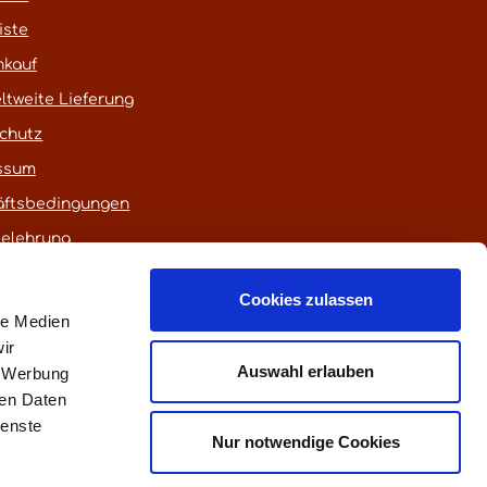
iste
nkauf
ltweite Lieferung
chutz
ssum
äftsbedingungen
belehrung
Cookies zulassen
le Medien
ir
Auswahl erlauben
, Werbung
ren Daten
ienste
euerung)
Nur notwendige Cookies
fen