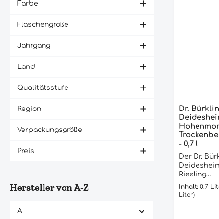
Farbe
Flaschengröße
Jahrgang
Land
Qualitätsstufe
Dr. Bürklin
Region
Deideshei
Hohenmorg
Verpackungsgröße
Trockenbeer
- 0,7 l
Preis
Der Dr. Bürk
Deideshei
Riesling
Trockenbee
Hersteller von A-Z
Inhalt:
0.7 Li
dem Jahr 19
Liter)
einzigartig
unvergleich
A
Geschmacks