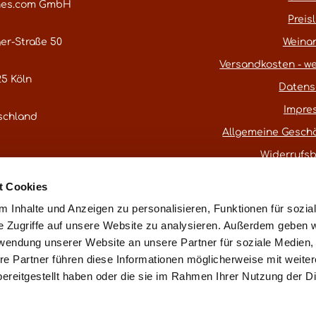
nes.com GmbH
Preisl
er-Straße 50
Weina
Versandkosten - we
5 Köln
Datens
Impre
schland
Allgemeine Gesch
Widerrufs
atestwines.com
t Cookies
er
Kontaktformular
.
 Inhalte und Anzeigen zu personalisieren, Funktionen für sozia
e Zugriffe auf unsere Website zu analysieren. Außerdem geben w
rwendung unserer Website an unsere Partner für soziale Medien
* Alle Preise inkl. gesetzl. Mehrwertsteuer
re Partner führen diese Informationen möglicherweise mit weite
ereitgestellt haben oder die sie im Rahmen Ihrer Nutzung der D
ß § 25a UStG ohne Ausweis der Mehrwertsteuer (Differenzbest
Vertrag widerru
essum
Datenschutz
AGB
Widerrufsbelehrung