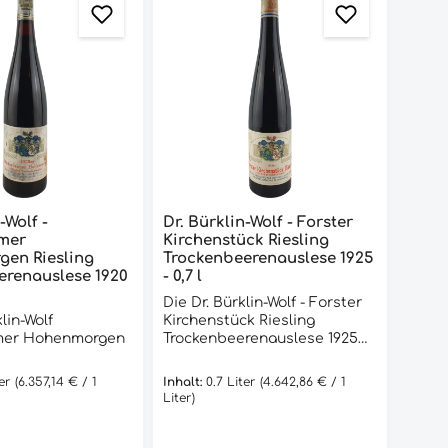
-Wolf -
Dr. Bürklin-Wolf - Forster
mer
Kirchenstück Riesling
en Riesling
Trockenbeerenauslese 1925
enauslese 1920
- 0,7 l
Die Dr. Bürklin-Wolf - Forster
lin-Wolf
Kirchenstück Riesling
mer Hohenmorgen
Trockenbeerenauslese 1925
ist ein außergewöhnlicher
renauslese aus
Wein, der aus den besten
ter
(6.357,14 € / 1
Inhalt:
0.7 Liter
(4.642,86 € / 1
20 ist ein
Trauben des Forster
Liter)
er Wein, der ein
Kirchenstücks gewonnen
liches
wurde. Diese
erlebnis bietet.
Trockenbeerenauslese ist ein