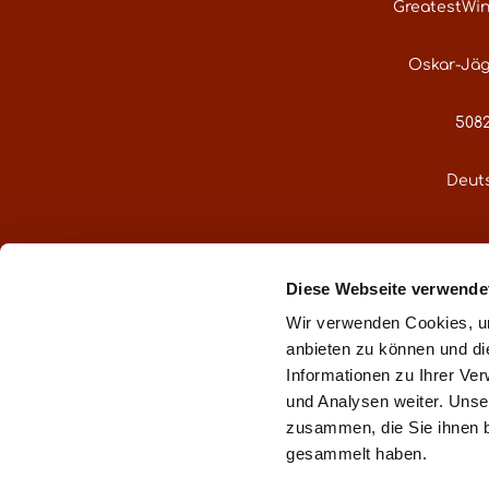
GreatestWi
Oskar-Jäg
5082
Deut
service@gre
Diese Webseite verwende
Oder über uns
Wir verwenden Cookies, um
anbieten zu können und di
Informationen zu Ihrer Ve
und Analysen weiter. Unse
zusammen, die Sie ihnen b
** gemä
gesammelt haben.
Impr