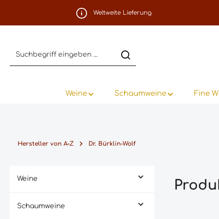
m Hauptinhalt springen
Zur Suche springen
Zur Hauptnavigation springen
Weltweite Lieferung
Weine
Schaumweine
Fine W
Hersteller von A-Z
Dr. Bürklin-Wolf
Weine
Produk
Schaumweine