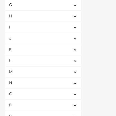
G
Domaine des Lambrays
(1)
Domaine Jean-Marc Millot
(2)
H
Domaine Laroche
(1)
I
Domaine Paul Pillot
(1)
J
Domaine Pierre Amiot et Fils
(1)
Domaine Prieure Roch
(1)
K
Domaine Ramonet
(2)
L
Domaine Tollot-Beaut
(3)
M
Domaine Trapet Pere et Fils
(1)
Domdechant Werner'sches
(1)
N
Weingut
O
Domenico Clerico
(1)
Domini Castellare di Castellina
(2)
P
Dönnhoff
(10)