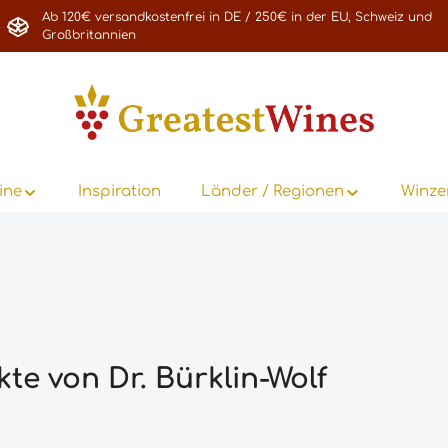
Ab 120€ versandkostenfrei in DE / 250€ in der EU, Schweiz und
Großbritannien
ine
Inspiration
Länder / Regionen
Winze
te von Dr. Bürklin-Wolf